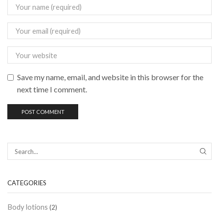
Save my name, email, and website in this browser for the
next time I comment.
CATEGORIES
Body lotions
(2)