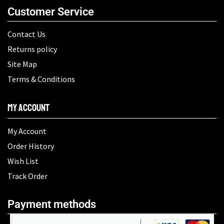
Customer Service
Contact Us
Returns policy
Site Map
Terms & Conditions
My Account
My Account
Order History
Wish List
Track Order
Payment methods