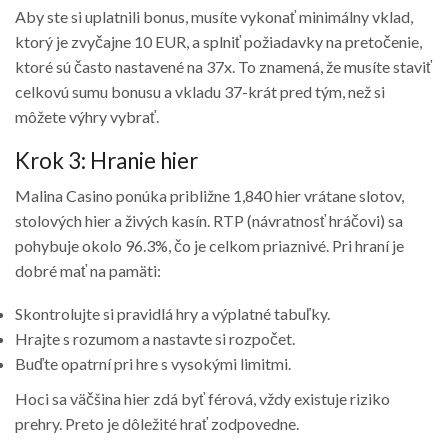
Aby ste si uplatnili bonus, musíte vykonať minimálny vklad,
ktorý je zvyčajne 10 EUR, a splniť požiadavky na pretočenie,
ktoré sú často nastavené na 37x. To znamená, že musíte staviť
celkovú sumu bonusu a vkladu 37-krát pred tým, než si
môžete výhry vybrať.
Krok 3: Hranie hier
Malina Casino ponúka približne 1,840 hier vrátane slotov,
stolových hier a živých kasín. RTP (návratnosť hráčovi) sa
pohybuje okolo 96.3%, čo je celkom priaznivé. Pri hraní je
dobré mať na pamäti:
Skontrolujte si pravidlá hry a výplatné tabuľky.
Hrajte s rozumom a nastavte si rozpočet.
Buďte opatrní pri hre s vysokými limitmi.
Hoci sa väčšina hier zdá byť férová, vždy existuje riziko
prehry. Preto je dôležité hrať zodpovedne.