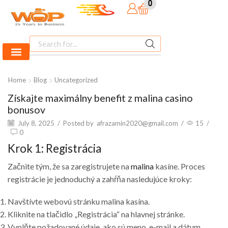
0
Home
Blog
Uncategorized
Získajte maximálny benefit z malina casino
bonusov
July 8, 2025
/
Posted by
afrazamin2020@gmail.com
/
15
/
0
Krok 1: Registrácia
Začnite tým, že sa zaregistrujete na
malina
kasíne. Proces
registrácie je jednoduchý a zahŕňa nasledujúce kroky:
Navštívte webovú stránku malina kasína.
Kliknite na tlačidlo „Registrácia“ na hlavnej stránke.
Vyplňte požadované údaje, ako sú meno, e-mail a dátum