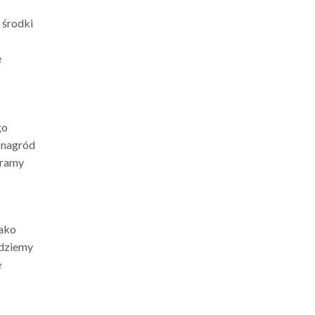
 środki
e
go
m nagród
gramy
jako
dziemy
e