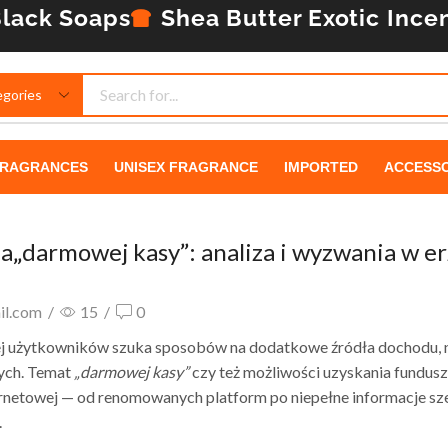
lack Soaps
Shea Butter
Exotic Ince
RAGRANCES
UNISEX FRAGRANCE
IMPORTED
ACCESSO
darmowej kasy”: analiza i wyzwania w er
il.com
/
15
/
0
j użytkowników szuka sposobów na dodatkowe źródła dochodu, 
ych. Temat
„darmowej kasy”
czy też możliwości uzyskania fundus
ternetowej — od renomowanych platform po niepełne informacje s
.