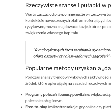
Rzeczywiste szanse i pułapki w 
Warto zacząć od przypomnienia, że w rzeczywistośc
kontekście nowoczesnych platform oferujących bo
ryzykowne, można znajdować okazje, które z pozoru
zwiększenia własnego kapitału.
“Rynek cyfrowych form zarabiania dynamicznie
ofiarą oszustw czy nieświadomych zagrożeń.” 
Popularne metody uzyskania „d
Podczas analizy trendów rynkowych i aktywności u
źródeł, które opierają się na zasadach uczciwych
Programy poleceń i bonusy powitalne:
większość pl
polecanie usług innym.
Free-to-play i mikrotransakcje:
gry online czy pla