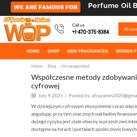
Perfume Oil
B
WE ARE FAMOUS FOR
Сall us
Chat Online
+1-470-375-8384
HOME
SHOP
MEN FRAGRANCES
WOMEN F
Home
Blog
Uncategorized
Współczesne metody zdobywania„
cyfrowej
July 9, 2025
/
Posted by
afrazamin2020@gma
W dzisiejszym cyfrowym ekosystemie coraz więce
angażując przy tym znacznych nakładów finansow
dużego ryzyka jest stale obecny w przestrzeni in
dostępne na forach i portalach społecznościowych