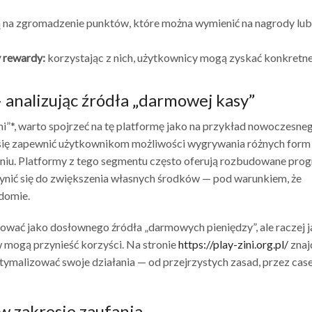
 na zgromadzenie punktów, które można wymienić na nagrody lub
y rewardy:
korzystając z nich, użytkownicy mogą zyskać konkretn
 analizując źródła „darmowej kasy”
”*, warto spojrzeć na tę platformę jako na przykład nowoczesne
ara się zapewnić użytkownikom możliwości wygrywania różnych for
niu. Platformy z tego segmentu często oferują rozbudowane pro
ynić się do zwiększenia własnych środków — pod warunkiem, że
adomie.
ktować jako dosłownego źródła „darmowych pieniędzy”, ale raczej 
mogą przynieść korzyści. Na stronie
https://play-zini.org.pl/
znaj
malizować swoje działania — od przejrzystych zasad, przez cas
w zakresie zaufania