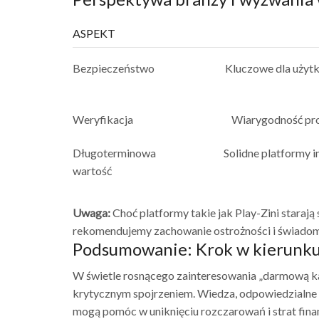
ASPEKT
Bezpieczeństwo
Kluczowe dla użyt
Weryfikacja
Wiarygodność proj
Długoterminowa
Solidne platformy 
wartość
Uwaga:
Choć platformy takie jak Play-Zini starają
rekomendujemy zachowanie ostrożności i świadome
Podsumowanie: Krok w kierunku
W świetle rosnącego zainteresowania „darmową kas
krytycznym spojrzeniem. Wiedza, odpowiedzialne 
mogą pomóc w uniknięciu rozczarowań i strat fin