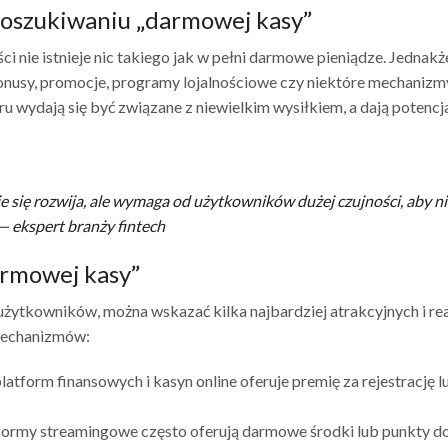
poszukiwaniu „darmowej kasy”
i nie istnieje nic takiego jak w pełni darmowe pieniądze. Jednakż
nusy, promocje, programy lojalnościowe czy niektóre mechanizm
 wydają się być związane z niewielkim wysiłkiem, a dają potencj
 się rozwija, ale wymaga od użytkowników dużej czujności, aby ni
— ekspert branży fintech
armowej kasy”
żytkowników, można wskazać kilka najbardziej atrakcyjnych i re
 mechanizmów:
atform finansowych i kasyn online oferuje premię za rejestrację l
tformy streamingowe często oferują darmowe środki lub punkty d