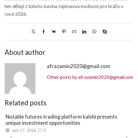
her dělají z tohoto kasina zajímavou možnost pro hráče v
roce 2026.
About author
afrazamin2020@gmail.com
Other posts by afrazamin2020@gmail.com
Related posts
Notable futures trading platform kalshi presents
unique investment opportunities
July 17, 2026
0