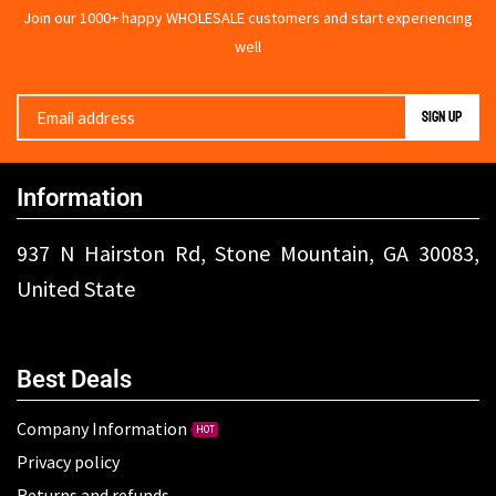
Join our 1000+ happy WHOLESALE customers and start experiencing
well
Information
937 N Hairston Rd, Stone Mountain, GA 30083,
United State
Best Deals
Company Information
HOT
Privacy policy
Returns and refunds