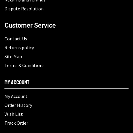
Dispute Resolution
Customer Service
Contact Us
Returns policy
Site Map
Terms & Conditions
My Account
My Account
Order History
Wish List
Track Order