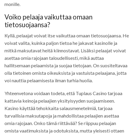
monille.
Voiko pelaaja vaikuttaa omaan
tietosuojaansa?
Kyllä, pelaajat voivat itse vaikuttaa omaan tietosuojaansa. He
voivat valita, kuinka paljon tietoa he jakavat kasinolle ja
mitkä maksutavat heitä kiinnostavat. Lisäksi pelaajat voivat
asettaa omia rajojaan taloudellisesti, mikä auttaa
hallitsemaan pelaamista ja suojaa tietojaan. On suositeltavaa
olla tietoinen omista oikeuksista ja vastuista pelaajana, jotta
voi nauttia pelaamisesta ilman turhia huolia.
Yhteenvetona voidaan todeta, että Tuplaus Casino tarjoaa
kattavia keinoja pelaajien yksityisyyden suojaamiseen.
Kasino käyttää tehokkaita salausmenetelmiä, tarjoaa
turvallisia maksutapoja ja mahdollistaa pelaajien asettaa
omia rajojaan. Onko tämä riittävää? Se riippuu pelaajan
omista vaatimuksista ja odotuksista, mutta yleisesti ottaen