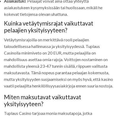
Asiakastuki
: Pelaajat voivat aina ottaa yhteyttä
asiakastukeen kysymyksissään tai huolissaan, mikäli he
kokevat tietojensa olevan uhattuna.
Kuinka vetäytymisrajat vaikuttavat
pelaajien yksityisyyteen?
Vetäytymisrajoilla on merkittävä rooli pelaajien
taloudellisessa hallinnassa ja yksityisyydessä. Tuplaus
Casinolla minimiveto on 20 EUR, mutta pelaajilla on
mahdollisuus asettaa omia rajoja. Voittojen nostaminen on
mahdollista yleensä 23-47 tunnin sisällä, riippuen valitusta
maksutavasta. Tämä nopeus parantaa pelaajan kokemusta,
mutta yksityisyyden suojaamiseksi on myös hyvä, että kasino
vaatii pelaajilta henkilöllisyysasiakirjoja ennen suuria nostoja.
Miten maksutavat vaikuttavat
yksityisyyteen?
Tuplaus Casino tarjoaa monia maksutapoja, jotka