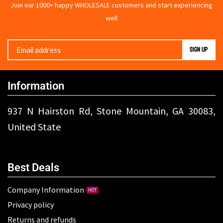
Join our 1000+ happy WHOLESALE customers and start experiencing
well
Information
937 N Hairston Rd, Stone Mountain, GA 30083,
United State
Best Deals
Company Information
HOT
Privacy policy
Returns and refunds