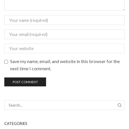
Save my name, email, and website in this browser for the
next time I comment.
CATEGORIES