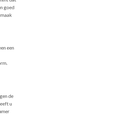
en goed
s maak
een een
orm.
ggen de
geeft u
namer