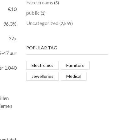
Face creams
(5)
€10
public
(1)
Uncategorized
(2,559)
96.3%
37x
POPULAR TAG
3-47 uur
Electronics
Furniture
r 1.840
Jewelleries
Medical
illen
blemen
kent dat