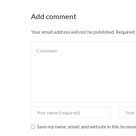
Add comment
Your email address will not be published. Required
Save my name, email, and website in this browse