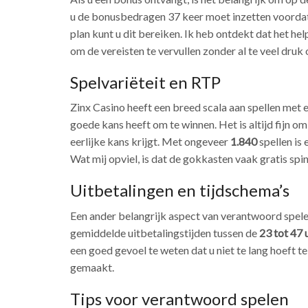
u de bonusbedragen 37 keer moet inzetten voordat
plan kunt u dit bereiken. Ik heb ontdekt dat het h
om de vereisten te vervullen zonder al te veel druk 
Spelvariëteit en RTP
Zinx Casino heeft een breed scala aan spellen me
goede kans heeft om te winnen. Het is altijd fijn o
eerlijke kans krijgt. Met ongeveer
1.840
spellen is 
Wat mij opviel, is dat de gokkasten vaak gratis spi
Uitbetalingen en tijdschema’s
Een ander belangrijk aspect van verantwoord spele
gemiddelde uitbetalingstijden tussen de
23 tot 47 
een goed gevoel te weten dat u niet te lang hoeft 
gemaakt.
Tips voor verantwoord spelen