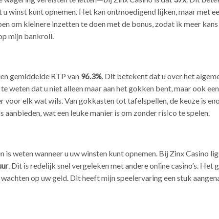
 u winst kunt opnemen. Het kan ontmoedigend lijken, maar met e
elpen om kleinere inzetten te doen met de bonus, zodat ik meer kan
op mijn bankroll.
t een gemiddelde RTP van
96.3%
. Dit betekent dat u over het algem
m te weten dat u niet alleen maar aan het gokken bent, maar ook een
er voor elk wat wils. Van gokkasten tot tafelspellen, de keuze is en
ns aanbieden, wat een leuke manier is om zonder risico te spelen.
n is weten wanneer u uw winsten kunt opnemen. Bij Zinx Casino li
uur
. Dit is redelijk snel vergeleken met andere online casino’s. Het 
te wachten op uw geld. Dit heeft mijn speelervaring een stuk aange