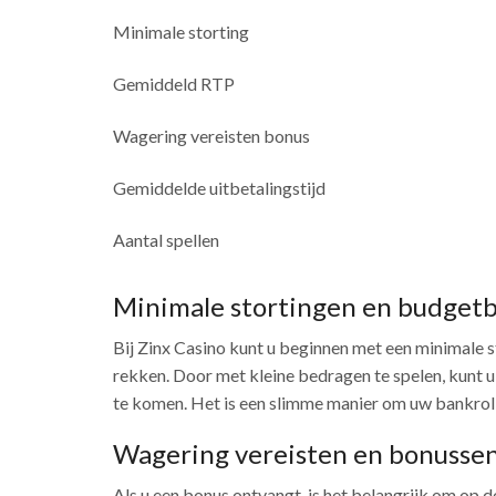
Minimale storting
Gemiddeld RTP
Wagering vereisten bonus
Gemiddelde uitbetalingstijd
Aantal spellen
Minimale stortingen en budget
Bij Zinx Casino kunt u beginnen met een minimale s
rekken. Door met kleine bedragen te spelen, kunt u
te komen. Het is een slimme manier om uw bankroll t
Wagering vereisten en bonusse
Als u een bonus ontvangt, is het belangrijk om op d