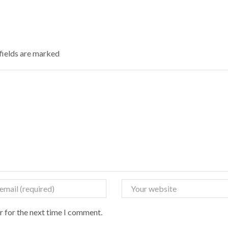
 fields are marked
r for the next time I comment.