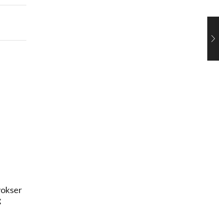
vokser
Görkemli tasarımlar ve pinco,
Opportu
g
evlerinize eşsiz bir hava
bet e st
katacak detaylar sunuyor şimdi
massimi