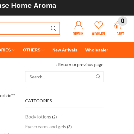
nse
Home Aroma
0
SIGN IN
WISHLIST
CART
RIES
OTHERS
New Arrivals
Wholesaler
Return to previous page
godzin**
CATEGORIES
Body lotions
(2)
Eye creams and gels
(3)