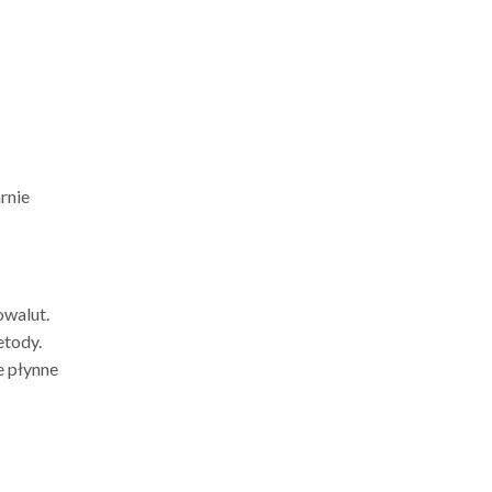
rnie
owalut.
etody.
e płynne