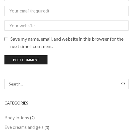
Save my name, email, and website in this browser for the
next time I comment.
CATEGORIES
Body lotions
(2)
Eye creams and gels
(3)