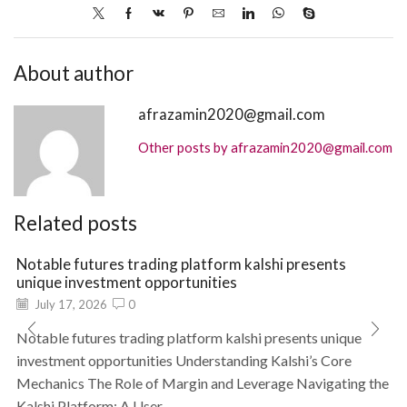
About author
afrazamin2020@gmail.com
Other posts by afrazamin2020@gmail.com
Related posts
Notable futures trading platform kalshi presents
unique investment opportunities
July 17, 2026
0
Notable futures trading platform kalshi presents unique
investment opportunities Understanding Kalshi’s Core
Mechanics The Role of Margin and Leverage Navigating the
Kalshi Platform: A User...