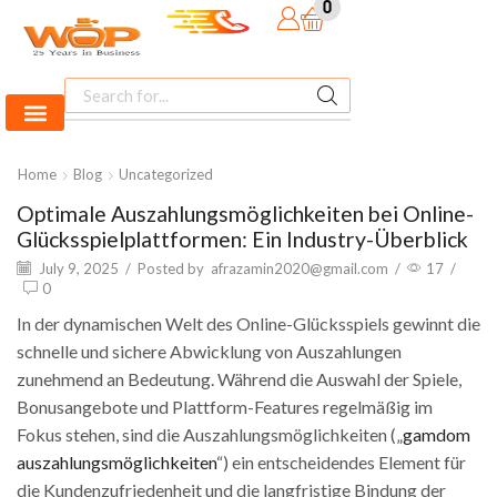
0
Home
Blog
Uncategorized
Optimale Auszahlungsmöglichkeiten bei Online-
Glücksspielplattformen: Ein Industry-Überblick
July 9, 2025
/
Posted by
afrazamin2020@gmail.com
/
17
/
0
In der dynamischen Welt des Online-Glücksspiels gewinnt die
schnelle und sichere Abwicklung von Auszahlungen
zunehmend an Bedeutung. Während die Auswahl der Spiele,
Bonusangebote und Plattform-Features regelmäßig im
Fokus stehen, sind die Auszahlungsmöglichkeiten („
gamdom
auszahlungsmöglichkeiten
“) ein entscheidendes Element für
die Kundenzufriedenheit und die langfristige Bindung der