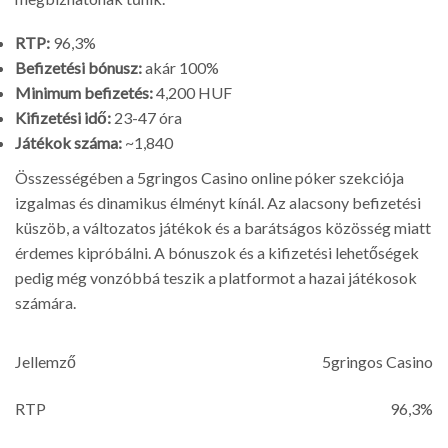
RTP:
96,3%
Befizetési bónusz:
akár 100%
Minimum befizetés:
4,200 HUF
Kifizetési idő:
23-47 óra
Játékok száma:
~1,840
Összességében a 5gringos Casino online póker szekciója
izgalmas és dinamikus élményt kínál. Az alacsony befizetési
küszöb, a változatos játékok és a barátságos közösség miatt
érdemes kipróbálni. A bónuszok és a kifizetési lehetőségek
pedig még vonzóbbá teszik a platformot a hazai játékosok
számára.
Jellemző
5gringos Casino
RTP
96,3%