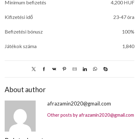
Minimum befizetés
4,200 HUF
Kifizetési idő
23-47 óra
Befizetési bónusz
100%
Játékok száma
1,840
About author
afrazamin2020@gmail.com
Other posts by afrazamin2020@gmail.com