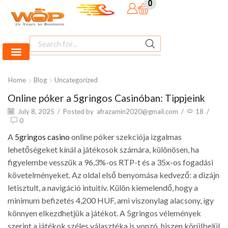
0
Home
Blog
Uncategorized
Online póker a 5gringos Casinóban: Tippjeink
July 8, 2025
/
Posted by
afrazamin2020@gmail.com
/
18
/
0
A
5gringos casino
online póker szekciója izgalmas
lehetőségeket kínál a játékosok számára, különösen, ha
figyelembe vesszük a 96,3%-os RTP-t és a 35x-os fogadási
követelményeket. Az oldal első benyomása kedvező: a dizájn
letisztult, a navigáció intuitív. Külön kiemelendő, hogy a
minimum befizetés 4,200 HUF, ami viszonylag alacsony, így
könnyen elkezdhetjük a játékot. A 5gringos vélemények
szerint a játékok széles választéka is vonzó, hiszen körülbelül