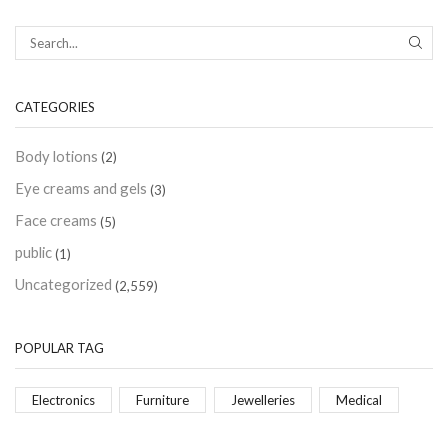
CATEGORIES
Body lotions
(2)
Eye creams and gels
(3)
Face creams
(5)
public
(1)
Uncategorized
(2,559)
POPULAR TAG
Electronics
Furniture
Jewelleries
Medical