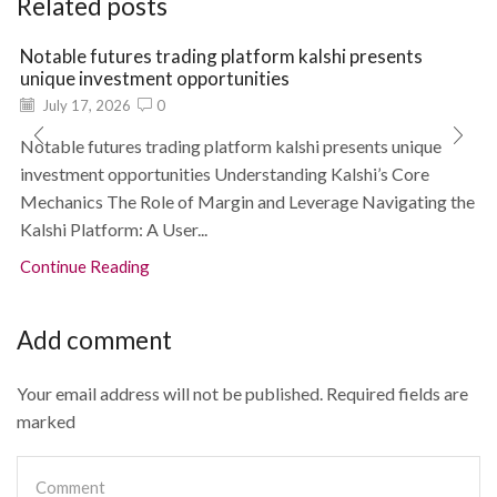
Related posts
Notable futures trading platform kalshi presents
unique investment opportunities
July 17, 2026
0
Notable futures trading platform kalshi presents unique
investment opportunities Understanding Kalshi’s Core
Mechanics The Role of Margin and Leverage Navigating the
Kalshi Platform: A User...
Continue Reading
Add comment
Your email address will not be published. Required fields are
marked