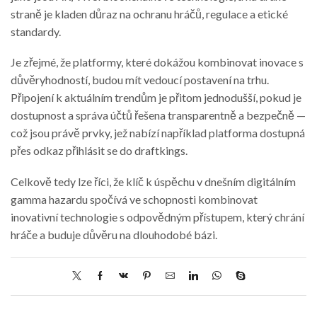
straně je kladen důraz na ochranu hráčů, regulace a etické
standardy.
Je zřejmé, že platformy, které dokážou kombinovat inovace s
důvěryhodností, budou mít vedoucí postavení na trhu.
Připojení k aktuálním trendům je přitom jednodušší, pokud je
dostupnost a správa účtů řešena transparentně a bezpečně —
což jsou právě prvky, jež nabízí například platforma dostupná
přes odkaz přihlásit se do draftkings.
Celkově tedy lze říci, že klíč k úspěchu v dnešním digitálním
gamma hazardu spočívá ve schopnosti kombinovat
inovativní technologie s odpovědným přístupem, který chrání
hráče a buduje důvěru na dlouhodobé bázi.