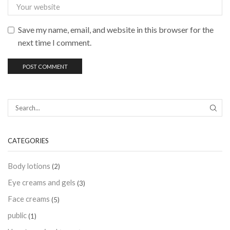
Save my name, email, and website in this browser for the
next time I comment.
CATEGORIES
Body lotions
(2)
Eye creams and gels
(3)
Face creams
(5)
public
(1)