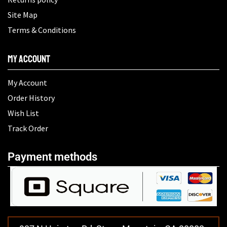
Site Map
Terms & Conditions
My Account
My Account
Order History
Wish List
Track Order
Payment methods