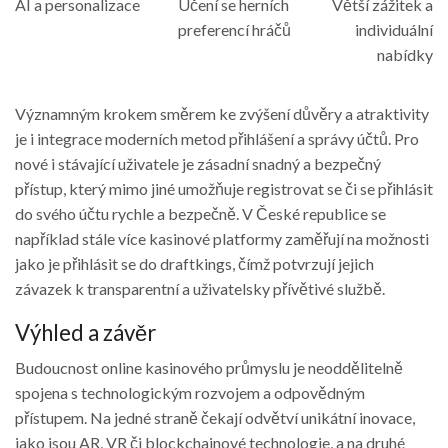
AI a personalizace
Učení se herních
Větší zážitek a
preferencí hráčů
individuální
nabídky
Významným krokem směrem ke zvýšení důvěry a atraktivity
je i integrace moderních metod přihlášení a správy účtů. Pro
nové i stávající uživatele je zásadní snadný a bezpečný
přístup, který mimo jiné umožňuje registrovat se či se přihlásit
do svého účtu rychle a bezpečně. V České republice se
například stále více kasinové platformy zaměřují na možnosti
jako je přihlásit se do draftkings, čímž potvrzují jejich
závazek k transparentní a uživatelsky přívětivé službě.
Výhled a závěr
Budoucnost online kasinového průmyslu je neoddělitelně
spojena s technologickým rozvojem a odpovědným
přístupem. Na jedné straně čekají odvětví unikátní inovace,
jako jsou AR, VR či blockchainové technologie, a na druhé