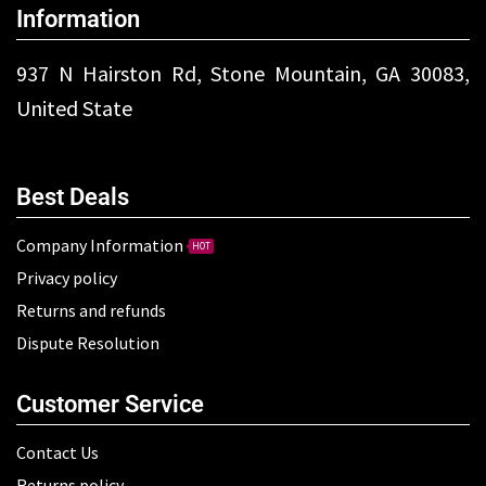
Information
937 N Hairston Rd, Stone Mountain, GA 30083,
United State
Best Deals
Company Information
HOT
Privacy policy
Returns and refunds
Dispute Resolution
Customer Service
Contact Us
Returns policy