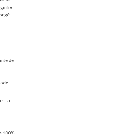
gnifie
longé.
mite de
hode
s, la
de 100%