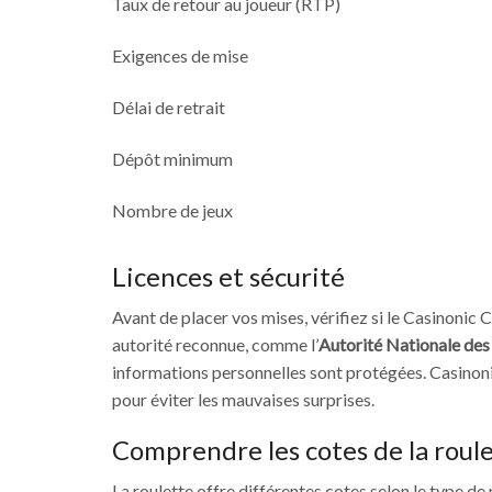
Taux de retour au joueur (RTP)
Exigences de mise
Délai de retrait
Dépôt minimum
Nombre de jeux
Licences et sécurité
Avant de placer vos mises, vérifiez si le Casinonic Ca
autorité reconnue, comme l’
Autorité Nationale des
informations personnelles sont protégées. Casinonic
pour éviter les mauvaises surprises.
Comprendre les cotes de la roul
La roulette offre différentes cotes selon le type d