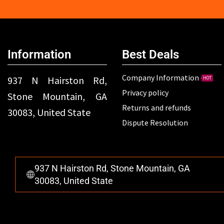
Information
Best Deals
Company Information
937 N Hairston Rd,
HOT
Privacy policy
Stone Mountain, GA
Returns and refunds
30083, United State
Dispute Resolution
937 N Hairston Rd, Stone Mountain, GA
30083, United State