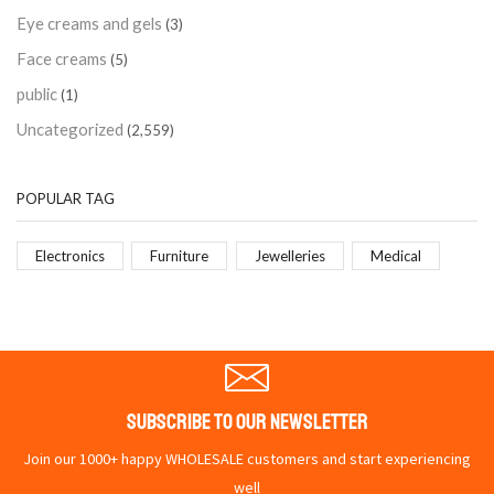
Eye creams and gels
(3)
Face creams
(5)
public
(1)
Uncategorized
(2,559)
POPULAR TAG
Electronics
Furniture
Jewelleries
Medical
Subscribe To Our Newsletter
Join our 1000+ happy WHOLESALE customers and start experiencing
well