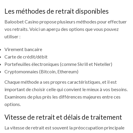
Les méthodes de retrait disponibles
Baloobet Casino propose plusieurs méthodes pour effectuer
vos retraits. Voici un aperçu des options que vous pouvez
utiliser :
Virement bancaire
Carte de crédit/débit
Portefeuilles électroniques (comme Skrill et Neteller)
Cryptomonnaies (Bitcoin, Ethereum)
Chaque méthode a ses propres caractéristiques, et il est
important de choisir celle qui convient le mieux à vos besoins.
Examinons de plus près les différences majeures entre ces
options.
Vitesse de retrait et délais de traitement
La vitesse de retrait est souvent la préoccupation principale