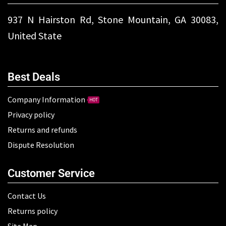
937 N Hairston Rd, Stone Mountain, GA 30083,
United State
Best Deals
Company Information
HOT
Privacy policy
Returns and refunds
Dispute Resolution
Customer Service
Contact Us
Returns policy
Site Map