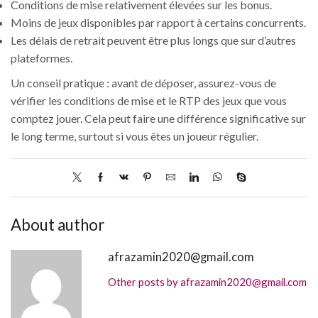
Conditions de mise relativement élevées sur les bonus.
Moins de jeux disponibles par rapport à certains concurrents.
Les délais de retrait peuvent être plus longs que sur d’autres
plateformes.
Un conseil pratique : avant de déposer, assurez-vous de
vérifier les conditions de mise et le RTP des jeux que vous
comptez jouer. Cela peut faire une différence significative sur
le long terme, surtout si vous êtes un joueur régulier.
About author
afrazamin2020@gmail.com
Other posts by afrazamin2020@gmail.com