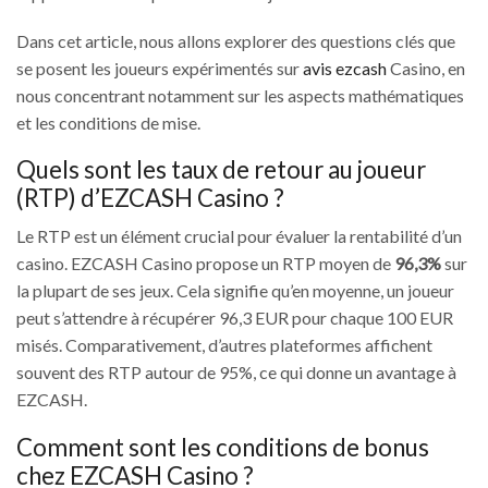
Dans cet article, nous allons explorer des questions clés que
se posent les joueurs expérimentés sur
avis ezcash
Casino, en
nous concentrant notamment sur les aspects mathématiques
et les conditions de mise.
Quels sont les taux de retour au joueur
(RTP) d’EZCASH Casino ?
Le RTP est un élément crucial pour évaluer la rentabilité d’un
casino. EZCASH Casino propose un RTP moyen de
96,3%
sur
la plupart de ses jeux. Cela signifie qu’en moyenne, un joueur
peut s’attendre à récupérer 96,3 EUR pour chaque 100 EUR
misés. Comparativement, d’autres plateformes affichent
souvent des RTP autour de 95%, ce qui donne un avantage à
EZCASH.
Comment sont les conditions de bonus
chez EZCASH Casino ?