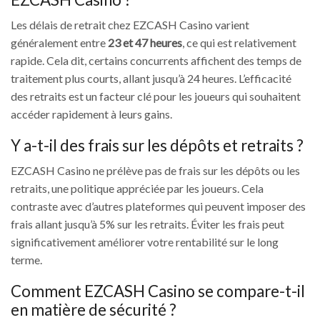
Les délais de retrait chez EZCASH Casino varient
généralement entre
23 et 47 heures
, ce qui est relativement
rapide. Cela dit, certains concurrents affichent des temps de
traitement plus courts, allant jusqu’à 24 heures. L’efficacité
des retraits est un facteur clé pour les joueurs qui souhaitent
accéder rapidement à leurs gains.
Y a-t-il des frais sur les dépôts et retraits ?
EZCASH Casino ne prélève pas de frais sur les dépôts ou les
retraits, une politique appréciée par les joueurs. Cela
contraste avec d’autres plateformes qui peuvent imposer des
frais allant jusqu’à 5% sur les retraits. Éviter les frais peut
significativement améliorer votre rentabilité sur le long
terme.
Comment EZCASH Casino se compare-t-il
en matière de sécurité ?