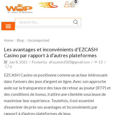
0
Home
Blog
Uncategorized
Les avantages et inconvénients d’EZCASH
Casino par rapport à d’autres plateformes
July 8, 2025
/
Posted by
afrazamin2020@gmail.com
/
13
/
0
EZCASH Casino se positionne comme un acteur intéressant
dans l’univers des jeux d’argent en ligne. Avec son approche
axée sur la transparence des taux de retour au joueur (RTP) et
des conditions de bonus, il attire une clientèle soucieuse de
maximiser leur expérience. Toutefois, il est essentiel
d’examiner de près ses avantages et inconvénients par
rapport à d’autres plateformes de jeux.