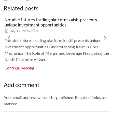
Related posts
Notable futures trading platform kalshi presents
unique investment opportunities
July 17, 2026
0
Notable futures trading platform kalshi presents unique
investment opportunities Understanding Kalshi’s Core
Mechanics The Role of Margin and Leverage Navigating the
Kalshi Platform: A User...
Continue Reading
Add comment
Your email address will not be published. Required fields are
marked