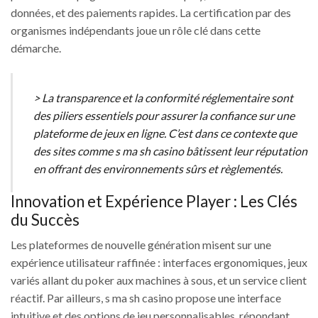
données, et des paiements rapides. La certification par des
organismes indépendants joue un rôle clé dans cette
démarche.
> La transparence et la conformité réglementaire sont
des piliers essentiels pour assurer la confiance sur une
plateforme de jeux en ligne. C’est dans ce contexte que
des sites comme s ma sh casino bâtissent leur réputation
en offrant des environnements sûrs et règlementés.
Innovation et Expérience Player : Les Clés
du Succès
Les plateformes de nouvelle génération misent sur une
expérience utilisateur raffinée : interfaces ergonomiques, jeux
variés allant du poker aux machines à sous, et un service client
réactif. Par ailleurs, s ma sh casino propose une interface
intuitive et des options de jeu personnalisables, répondant