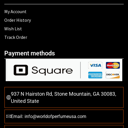
My Account
Order History
Wish List
Track Order
Payment methods
937 N Hairston Rd, Stone Mountain, GA 30083,
United State
Email: info@worldofperfumeusa.com