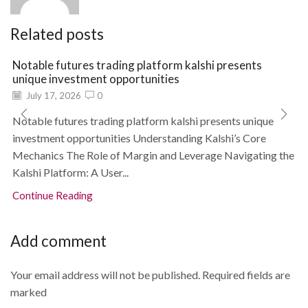
Related posts
Notable futures trading platform kalshi presents
unique investment opportunities
July 17, 2026
0
Notable futures trading platform kalshi presents unique
investment opportunities Understanding Kalshi’s Core
Mechanics The Role of Margin and Leverage Navigating the
Kalshi Platform: A User...
Continue Reading
Add comment
Your email address will not be published. Required fields are
marked