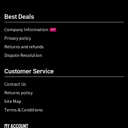
Best Deals
Company Information
HOT
Privacy policy
Returns and refunds
Dispute Resolution
Customer Service
Contact Us
Returns policy
Site Map
Terms & Conditions
My Account