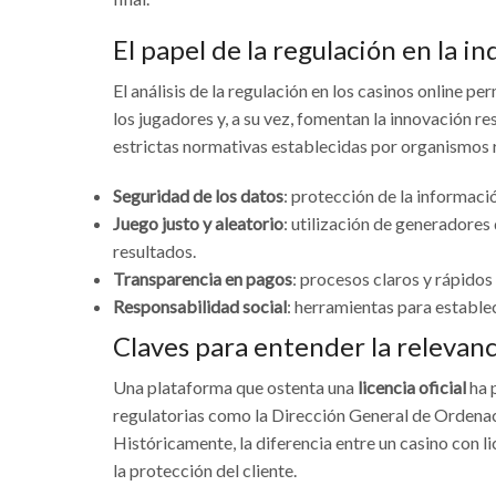
El papel de la regulación en la in
El análisis de la regulación en los casinos online
los jugadores y, a su vez, fomentan la innovación re
estrictas normativas establecidas por organismos 
Seguridad de los datos
: protección de la informaci
Juego justo y aleatorio
: utilización de generadores
resultados.
Transparencia en pagos
: procesos claros y rápidos
Responsabilidad social
: herramientas para establec
Claves para entender la relevanc
Una plataforma que ostenta una
licencia oficial
ha 
regulatorias como la Dirección General de Ordena
Históricamente, la diferencia entre un casino con li
la protección del cliente.