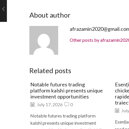
About author
afrazamin2020@gmail.co
Other posts by afrazamin20
Related posts
Notable futures trading
Esenți
platform kalshi presents unique
chicke
investment opportunities
rapide
traiec
July 17, 2026
0
July
Notable futures trading platform
Esenția
kalshi presents unique investment
road ne