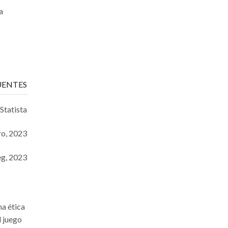
a
UENTES
 Statista
ro, 2023
g, 2023
na ética
l juego