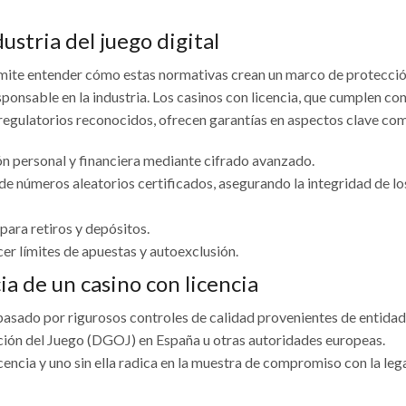
dustria del juego digital
 permite entender cómo estas normativas crean un marco de protecci
sponsable en la industria. Los casinos con licencia, que cumplen con
regulatorios reconocidos, ofrecen garantías en aspectos clave co
ón personal y financiera mediante cifrado avanzado.
 de números aleatorios certificados, asegurando la integridad de lo
 para retiros y depósitos.
er límites de apuestas y autoexclusión.
ia de un casino con licencia
pasado por rigurosos controles de calidad provenientes de entida
ción del Juego (DGOJ) en España u otras autoridades europeas.
cencia y uno sin ella radica en la muestra de compromiso con la leg