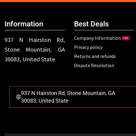
Information
Best Deals
Company Information
937 N Hairston Rd,
HOT
Privacy policy
Stone Mountain, GA
Returns and refunds
30083, United State
Dispute Resolution
937 N Hairston Rd, Stone Mountain, GA
30083, United State