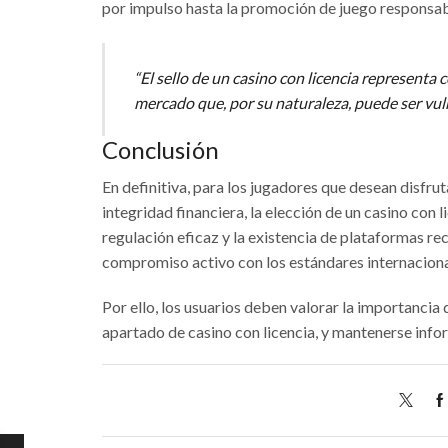
por impulso hasta la promoción de juego responsab
“El sello de un casino con licencia representa
mercado que, por su naturaleza, puede ser vuln
Conclusión
En definitiva, para los jugadores que desean disfrut
integridad financiera, la elección de un casino con l
regulación eficaz y la existencia de plataformas r
compromiso activo con los estándares internaciona
Por ello, los usuarios deben valorar la importancia
apartado de casino con licencia, y mantenerse info