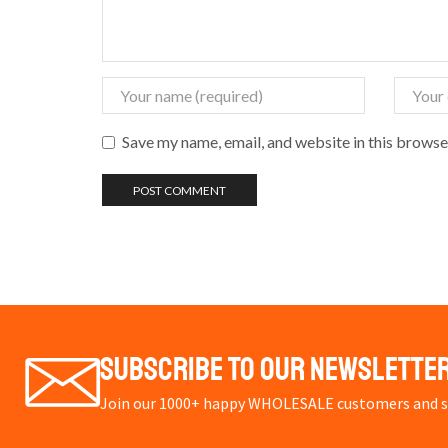
Save my name, email, and website in this browse
Subscribe To Our Newslette
Join our 1000+ happy WHOLESALE customers and st