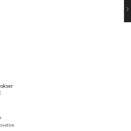
vokser
Görkemli tasarımlar ve pinco,
Opportu
g
evlerinize eşsiz bir hava
bet e st
katacak detaylar sunuyor şimdi
massimi
online
July 17, 2026
0
July 1
r
Görkemli tasarımlar ve pinco,
Opportuni
ovative
evlerinize eşsiz bir hava katacak
strategie