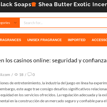
lack Soaps
Shea Butter
Exotic Ince
RAGRANCES
UNISEX FRAGRANCE
IMPORTED
ACCESSO
n los casinos online: seguridad y confianza
il.com
/
18
/
0
iones de entretenimiento, la industria del juego en línea ha exper
n embargo, este auge trae consigo desafíos significativos relacion
a equidad en los servicios ofrecidos. La regulación adecuada y la ex
tal en la construcción de un mercado seguro y confiable para el