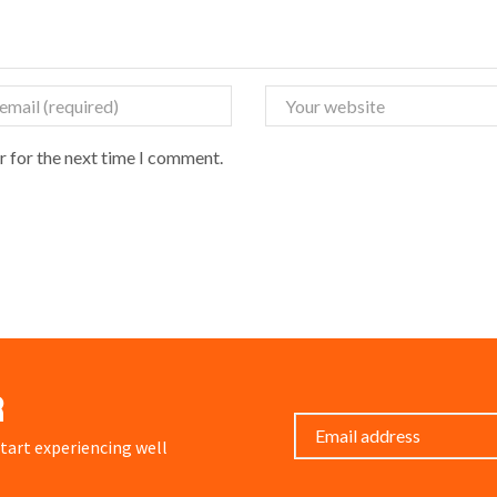
r for the next time I comment.
r
art experiencing well