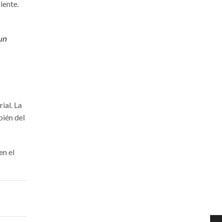
iente.
un
ial. La
bién del
en el