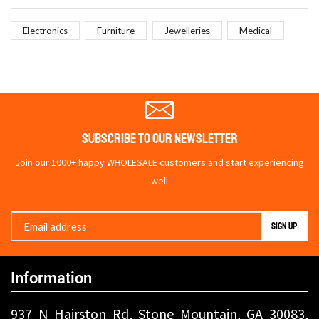
Electronics
Furniture
Jewelleries
Medical
Subscribe To Our Newsletter
Join our 1000+ happy WHOLESALE customers and start experiencing
well
Information
937 N Hairston Rd, Stone Mountain, GA 30083,