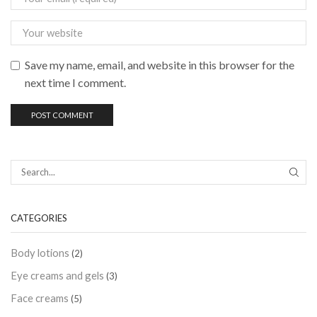
Save my name, email, and website in this browser for the
next time I comment.
CATEGORIES
Body lotions
(2)
Eye creams and gels
(3)
Face creams
(5)