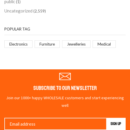
public
(1)
Uncategorized
(2,559)
POPULAR TAG
Electronics
Furniture
Jewelleries
Medical
Subscribe To Our Newsletter
Join our 1000+ happy WHOLESALE customers and start experiencing
well