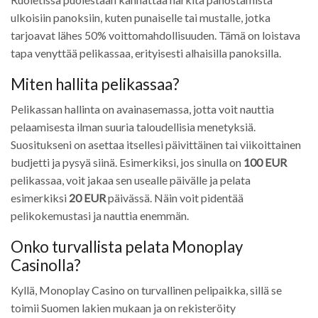
ulkoisiin panoksiin, kuten punaiselle tai mustalle, jotka
tarjoavat lähes 50% voittomahdollisuuden. Tämä on loistava
tapa venyttää pelikassaa, erityisesti alhaisilla panoksilla.
Miten hallita pelikassaa?
Pelikassan hallinta on avainasemassa, jotta voit nauttia
pelaamisesta ilman suuria taloudellisia menetyksiä.
Suositukseni on asettaa itsellesi päivittäinen tai viikoittainen
budjetti ja pysyä siinä. Esimerkiksi, jos sinulla on
100 EUR
pelikassaa, voit jakaa sen usealle päivälle ja pelata
esimerkiksi
20 EUR
päivässä. Näin voit pidentää
pelikokemustasi ja nauttia enemmän.
Onko turvallista pelata Monoplay
Casinolla?
Kyllä, Monoplay Casino on turvallinen pelipaikka, sillä se
toimii Suomen lakien mukaan ja on rekisteröity