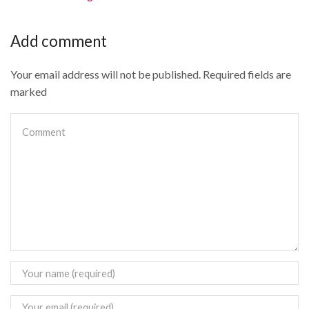
Add comment
Your email address will not be published. Required fields are
marked