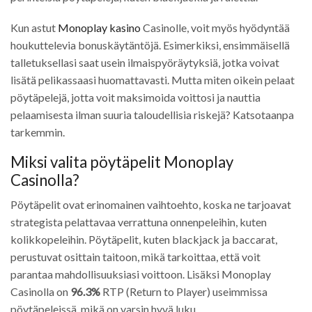
Kun astut
Monoplay kasino
Casinolle, voit myös hyödyntää
houkuttelevia bonuskäytäntöjä. Esimerkiksi, ensimmäisellä
talletuksellasi saat usein ilmaispyöräytyksiä, jotka voivat
lisätä pelikassaasi huomattavasti. Mutta miten oikein pelaat
pöytäpelejä, jotta voit maksimoida voittosi ja nauttia
pelaamisesta ilman suuria taloudellisia riskejä? Katsotaanpa
tarkemmin.
Miksi valita pöytäpelit Monoplay
Casinolla?
Pöytäpelit ovat erinomainen vaihtoehto, koska ne tarjoavat
strategista pelattavaa verrattuna onnenpeleihin, kuten
kolikkopeleihin. Pöytäpelit, kuten blackjack ja baccarat,
perustuvat osittain taitoon, mikä tarkoittaa, että voit
parantaa mahdollisuuksiasi voittoon. Lisäksi Monoplay
Casinolla on
96.3%
RTP (Return to Player) useimmissa
pöytäpeleissä, mikä on varsin hyvä luku.