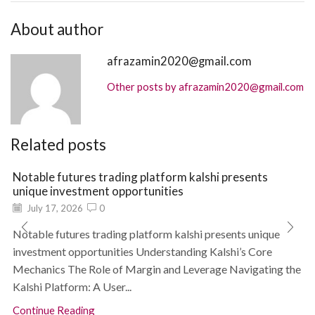
About author
afrazamin2020@gmail.com
Other posts by afrazamin2020@gmail.com
Related posts
Notable futures trading platform kalshi presents
unique investment opportunities
July 17, 2026
0
Notable futures trading platform kalshi presents unique
investment opportunities Understanding Kalshi’s Core
Mechanics The Role of Margin and Leverage Navigating the
Kalshi Platform: A User...
Continue Reading