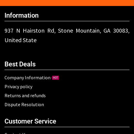
Information
937 N Hairston Rd, Stone Mountain, GA 30083,
United State
Best Deals
Company Information
HOT
Privacy policy
Returns and refunds
Dispute Resolution
Customer Service