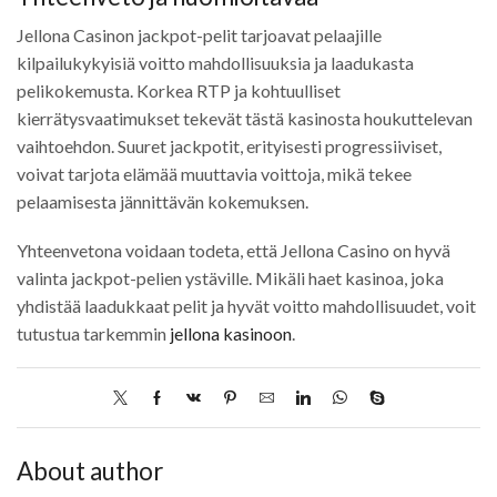
Jellona Casinon jackpot-pelit tarjoavat pelaajille
kilpailukykyisiä voitto mahdollisuuksia ja laadukasta
pelikokemusta. Korkea RTP ja kohtuulliset
kierrätysvaatimukset tekevät tästä kasinosta houkuttelevan
vaihtoehdon. Suuret jackpotit, erityisesti progressiiviset,
voivat tarjota elämää muuttavia voittoja, mikä tekee
pelaamisesta jännittävän kokemuksen.
Yhteenvetona voidaan todeta, että Jellona Casino on hyvä
valinta jackpot-pelien ystäville. Mikäli haet kasinoa, joka
yhdistää laadukkaat pelit ja hyvät voitto mahdollisuudet, voit
tutustua tarkemmin
jellona kasinoon
.
About author