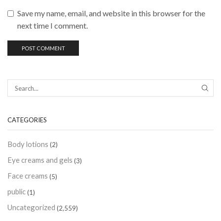
Save my name, email, and website in this browser for the
next time I comment.
CATEGORIES
Body lotions
(2)
Eye creams and gels
(3)
Face creams
(5)
public
(1)
Uncategorized
(2,559)