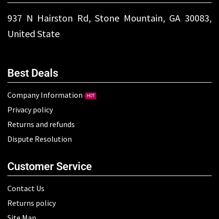
937 N Hairston Rd, Stone Mountain, GA 30083,
United State
Best Deals
Company Information
HOT
Privacy policy
Returns and refunds
Dispute Resolution
Customer Service
Contact Us
Returns policy
Site Map