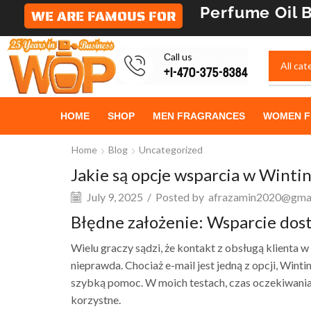
Perfume Oil
B
WE ARE FAMOUS FOR
Сall us
Chat Online
+1-470-375-8384
HOME
SHOP
MEN FRAGRANCES
WOMEN F
Home
Blog
Uncategorized
Jakie są opcje wsparcia w Winti
July 9, 2025
/
Posted by
afrazamin2020@gma
Błędne założenie: Wsparcie dost
Wielu graczy sądzi, że kontakt z obsługą klienta 
nieprawda. Chociaż e-mail jest jedną z opcji, Wint
szybką pomoc. W moich testach, czas oczekiwania 
korzystne.