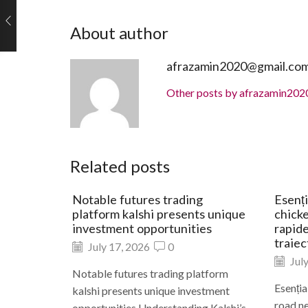
About author
afrazamin2020@gmail.co
Other posts by afrazamin20
Related posts
Notable futures trading
Esenți
platform kalshi presents unique
chicke
investment opportunities
rapide
traiec
July 17, 2026
0
July
Notable futures trading platform
Esenția
kalshi presents unique investment
road ne
opportunities Understanding Kalshi’s