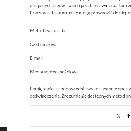
oficjalnych źródeł, takich jak strona
wintino
. Tam z
Przestarzałe informacje mogą prowadzić do nieporo
Metoda wsparcia
Czat na żywo
E-mail
Media społecznościowe
Pamiętajcie, że odpowiednie wykorzystanie opcji
doświadczenia. Zrozumienie dostępnych metod oraz