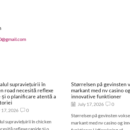
m
20@gmail.com
alul supraviețuirii în
Størrelsen på gevinsten 
n road necesită reflexe
markant med nv casino o
 și o planificare atentă a
innovative funktioner
toriei
July 17, 2026
0
 17, 2026
0
Størrelsen på gevinsten vokse
lul supraviețuirii în chicken
markant med nv casino og inn
cesită reflexe rapide și o
funktioner Udforskning af