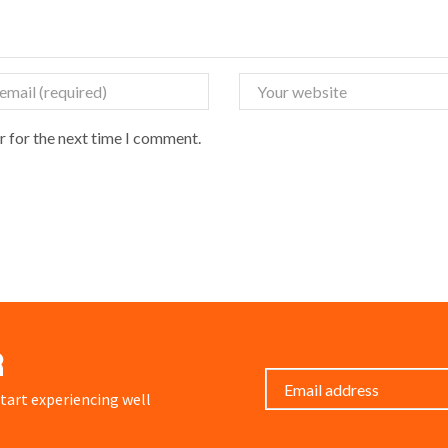
r for the next time I comment.
r
art experiencing well