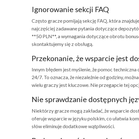
Ignorowanie sekcji FAQ
Często gracze pomijają sekcję FAQ, która znajduje
najczęściej zadawane pytania dotyczące depozytó
**50 PLN**, a wymagania dotyczące obrotu bonusow
skontaktujemy się z obsługą.
Przekonanie, że wsparcie jest d
Innym błędem jest myślenie, że pomoc techniczna 
24/7. To oznacza, że niezależnie od godziny, można
wielu graczy jest kluczowe. Nie przegapcie tej opcj
Nie sprawdzanie dostępnych ję
Niektórzy gracze mogą zakładać, że wsparcie dost
oferuje wsparcie w języku polskim, co ułatwia kom
słów eliminuje dodatkowe wątpliwości.