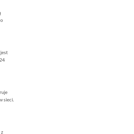
ą
go
jest
 24
ruje
 sieci.
 z