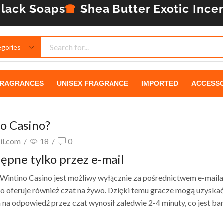
lack Soaps
Shea Butter
Exotic Ince
RAGRANCES
UNISEX FRAGRANCE
IMPORTED
ACCESSO
no Casino?
il.com
/
18
/
0
ępne tylko przez e-mail
w Wintino Casino jest możliwy wyłącznie za pośrednictwem e-maila
ino oferuje również czat na żywo. Dzięki temu gracze mogą uzyska
na odpowiedź przez czat wynosił zaledwie 2-4 minuty, co jest ba