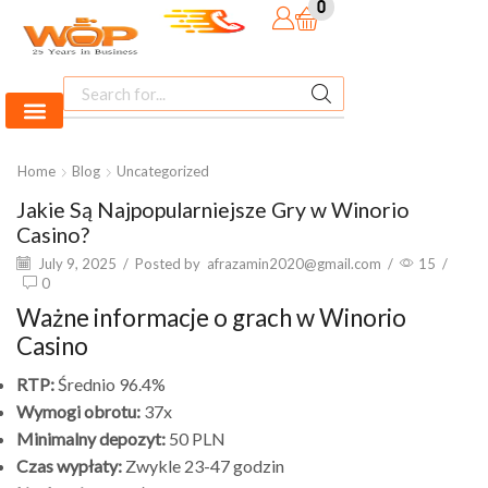
0
Home
Blog
Uncategorized
Jakie Są Najpopularniejsze Gry w Winorio
Casino?
July 9, 2025
/
Posted by
afrazamin2020@gmail.com
/
15
/
0
Ważne informacje o grach w Winorio
Casino
RTP:
Średnio 96.4%
Wymogi obrotu:
37x
Minimalny depozyt:
50 PLN
Czas wypłaty:
Zwykle 23-47 godzin