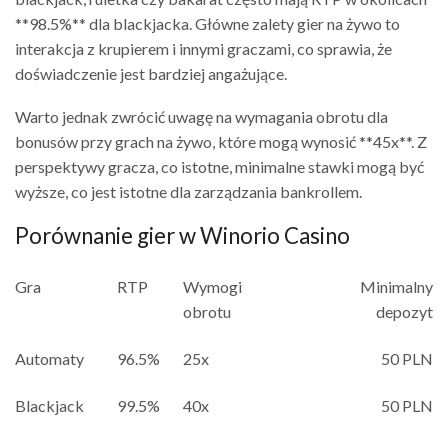
**98.5%** dla blackjacka. Główne zalety gier na żywo to
interakcja z krupierem i innymi graczami, co sprawia, że
doświadczenie jest bardziej angażujące.
Warto jednak zwrócić uwagę na wymagania obrotu dla
bonusów przy grach na żywo, które mogą wynosić **45x**. Z
perspektywy gracza, co istotne, minimalne stawki mogą być
wyższe, co jest istotne dla zarządzania bankrollem.
Porównanie gier w Winorio Casino
Gra
RTP
Wymogi
Minimalny
obrotu
depozyt
Automaty
96.5%
25x
50 PLN
Blackjack
99.5%
40x
50 PLN