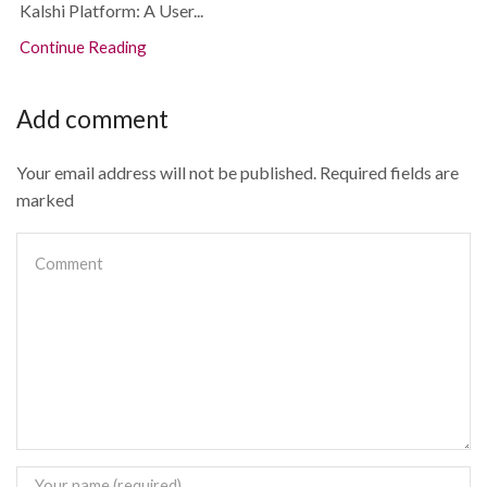
Kalshi Platform: A User...
Continue Reading
Add comment
Your email address will not be published. Required fields are
marked