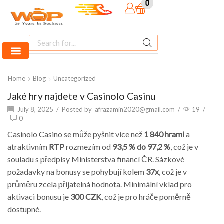
0
Home
Blog
Uncategorized
Jaké hry najdete v Casinolo Casinu
July 8, 2025
/
Posted by
afrazamin2020@gmail.com
/
19
/
0
Casinolo Casino se může pyšnit více než
1 840 hrami
a
atraktivním
RTP
rozmezím od
93,5 % do 97,2 %
, což je v
souladu s předpisy Ministerstva financí ČR. Sázkové
požadavky na bonusy se pohybují kolem
37x
, což je v
průměru zcela přijatelná hodnota. Minimální vklad pro
aktivaci bonusu je
300 CZK
, což je pro hráče poměrně
dostupné.