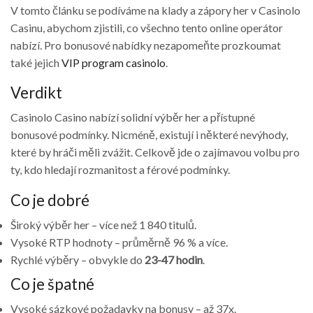
V tomto článku se podíváme na klady a zápory her v Casinolo
Casinu, abychom zjistili, co všechno tento online operátor
nabízí. Pro bonusové nabídky nezapomeňte prozkoumat
také jejich
VIP program casinolo
.
Verdikt
Casinolo Casino nabízí solidní výběr her a přístupné
bonusové podmínky. Nicméně, existují i některé nevýhody,
které by hráči měli zvážit. Celkově jde o zajímavou volbu pro
ty, kdo hledají rozmanitost a férové podmínky.
Co je dobré
Široký výběr her – více než 1 840 titulů.
Vysoké RTP hodnoty – průměrně 96 % a více.
Rychlé výběry – obvykle do
23-47 hodin
.
Co je špatné
Vysoké sázkové požadavky na bonusy – až 37x.