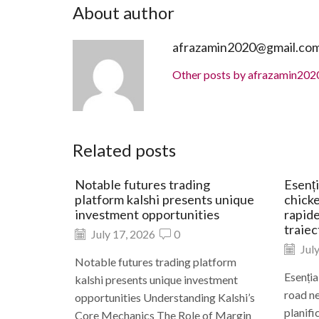
About author
afrazamin2020@gmail.co
Other posts by afrazamin20
Related posts
Notable futures trading
Esenți
platform kalshi presents unique
chicke
investment opportunities
rapide
traiec
July 17, 2026
0
July
Notable futures trading platform
Esenția
kalshi presents unique investment
road ne
opportunities Understanding Kalshi’s
planifi
Core Mechanics The Role of Margin