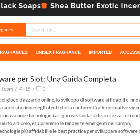
lack Soaps
Shea Butter
Exotic Ince
RAGRANCES
UNISEX FRAGRANCE
IMPORTED
ACCESSO
tware per Slot: Una Guida Completa
il.com
/
15
/
0
 gioco d’azzardo online, lo sviluppo di software affidabili e innov
a soddisfazione degli utenti che la conformità alle normative vigen
 innovazione tecnologica a rigorosi standard di sicurezza, offrend
n questo articolo, esploreremo le tendenze emergenti nel campo,
cnologie più affidabili e le best practice per sviluppare software 