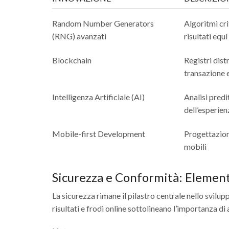
Random Number Generators
Algoritmi cr
(RNG) avanzati
risultati equi
Blockchain
Registri dist
transazione e
Intelligenza Artificiale (AI)
Analisi predi
dell’esperien
Mobile-first Development
Progettazion
mobili
Sicurezza e Conformità: Elemen
La sicurezza rimane il pilastro centrale nello svilup
risultati e frodi online sottolineano l’importanza d