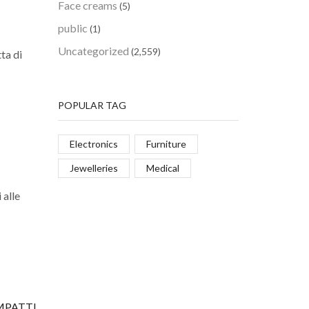
Face creams
(5)
public
(1)
Uncategorized
(2,559)
ta di
POPULAR TAG
Electronics
Furniture
Jewelleries
Medical
 alle
MPATTI