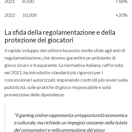
2021
8.500
+18%
2022
10.200
+20%
La sfida della regolamentazione e della
protezione dei giocatori
Il rapido sviluppo del settore ha posto molte sfide agli enti di
regolamentazione, che devono garantire un ambiente di
gioco sicuro e trasparente. La normativa italiana, rafforzata
nel 2021, ha introdotto standard più rigorosi per i
concessionari autorizzati, imponendo controlli più severi sulla
pubblicità, sulle pratiche di gioco responsabile e sulla
prevenzione delle dipendenze.
“Il gaming online rappresenta un’opportunità economica
e culturale, ma richiede un impegno costante nella tutela
dei consumatori e nella promozione del gioco