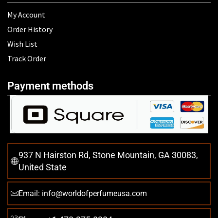
My Account
Order History
Wish List
Track Order
Payment methods
937 N Hairston Rd, Stone Mountain, GA 30083,
United State
Email: info@worldofperfumeusa.com