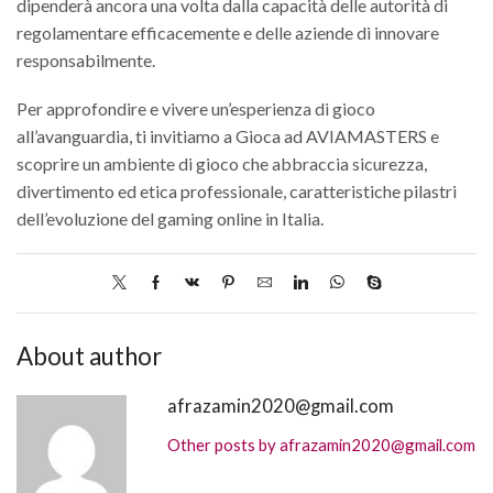
dipenderà ancora una volta dalla capacità delle autorità di
regolamentare efficacemente e delle aziende di innovare
responsabilmente.
Per approfondire e vivere un’esperienza di gioco
all’avanguardia, ti invitiamo a Gioca ad AVIAMASTERS e
scoprire un ambiente di gioco che abbraccia sicurezza,
divertimento ed etica professionale, caratteristiche pilastri
dell’evoluzione del gaming online in Italia.
About author
afrazamin2020@gmail.com
Other posts by afrazamin2020@gmail.com