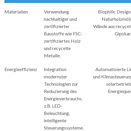
Materialien
Verwendung
Biophilic Design
nachhaltiger und
Naturholzmöb
zertifizierter
Wände aus recyce
Baustoffe wie FSC-
Gipskar
zertifiziertes Holz
und recycelte
Metalle.
Energieeffizienz
Integration
Automatisierte Li
modernster
und Klimasteuerun
Technologien zur
solarbetrie
Reduzierung des
Energiequel
Energieverbrauchs,
z.B. LED-
Beleuchtung,
intelligente
Steuerungssysteme.