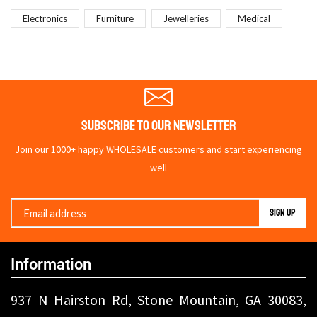
Electronics
Furniture
Jewelleries
Medical
Subscribe To Our Newsletter
Join our 1000+ happy WHOLESALE customers and start experiencing
well
Information
937 N Hairston Rd, Stone Mountain, GA 30083,