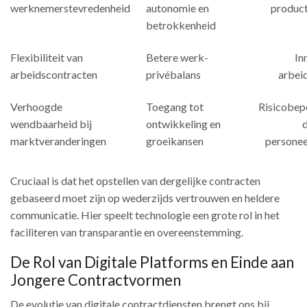
werknemerstevredenheid
autonomie en
product
betrokkenheid
Flexibiliteit van
Betere werk-
In
arbeidscontracten
privébalans
arbeid
Verhoogde
Toegang tot
Risicobep
wendbaarheid bij
ontwikkeling en
marktveranderingen
groeikansen
personee
Cruciaal is dat het opstellen van dergelijke contracten
gebaseerd moet zijn op wederzijds vertrouwen en heldere
communicatie. Hier speelt technologie een grote rol in het
faciliteren van transparantie en overeenstemming.
De Rol van Digitale Platforms en Einde aan
Jongere Contractvormen
De evolutie van digitale contractdiensten brengt ons bij