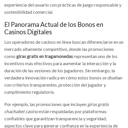
experiencia del usuario con prácticas de juego responsable y
sostenibilidad comercial.
El Panorama Actual de los Bonos en
Casinos Digitales
Los operadores de casinos en línea buscan diferenciarse en un
mercado altamente competitivo, donde las promociones
como
giras gratis en tragamonedas
representan uno de los
incentivos más efectivos para aumentar la interacción y la
duración de las sesiones de los jugadores. Sin embargo, la
verdadera innovación radica en cómo estos bonos se diseñan
con criterios transparentes, protección del jugador y
cumplimiento regulatorio.
Por ejemplo, las promociones que incluyen
giras gratis
chachabet casino
están respaldadas por plataformas
confiables que garantizan transparencia y seguridad,
aspectos clave para generar confianza en la experiencia de