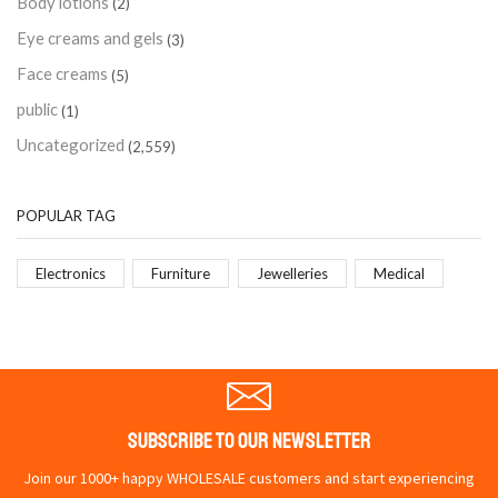
Body lotions
(2)
Eye creams and gels
(3)
Face creams
(5)
public
(1)
Uncategorized
(2,559)
POPULAR TAG
Electronics
Furniture
Jewelleries
Medical
Subscribe To Our Newsletter
Join our 1000+ happy WHOLESALE customers and start experiencing