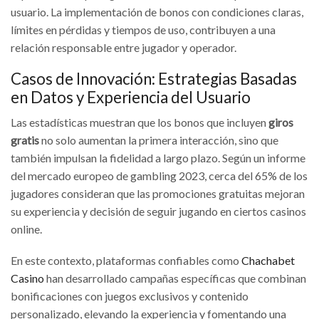
usuario. La implementación de bonos con condiciones claras,
límites en pérdidas y tiempos de uso, contribuyen a una
relación responsable entre jugador y operador.
Casos de Innovación: Estrategias Basadas
en Datos y Experiencia del Usuario
Las estadísticas muestran que los bonos que incluyen
giros
gratis
no solo aumentan la primera interacción, sino que
también impulsan la fidelidad a largo plazo. Según un informe
del mercado europeo de gambling 2023, cerca del 65% de los
jugadores consideran que las promociones gratuitas mejoran
su experiencia y decisión de seguir jugando en ciertos casinos
online.
En este contexto, plataformas confiables como
Chachabet
Casino
han desarrollado campañas específicas que combinan
bonificaciones con juegos exclusivos y contenido
personalizado, elevando la experiencia y fomentando una