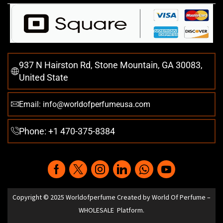
937 N Hairston Rd, Stone Mountain, GA 30083,
United State
Email: info@worldofperfumeusa.com
Phone: +1 470-375-8384
Copyright © 2025 Worldofperfume Created by World Of Perfume –
WHOLESALE Platform.