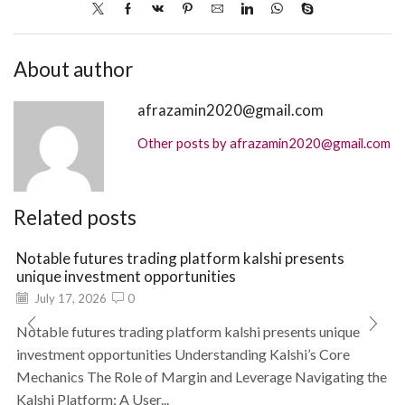
About author
afrazamin2020@gmail.com
Other posts by afrazamin2020@gmail.com
Related posts
Notable futures trading platform kalshi presents
unique investment opportunities
July 17, 2026
0
Notable futures trading platform kalshi presents unique
investment opportunities Understanding Kalshi’s Core
Mechanics The Role of Margin and Leverage Navigating the
Kalshi Platform: A User...