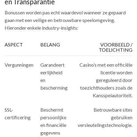
en Transparantie
Bonussen worden pas echt waardevol wanneer ze gepaard
gaan met een veilige en betrouwbare speelomgeving.
Hieronder enkele industry-insights:
ASPECT
BELANG
VOORBEELD /
TOELICHTING
Vergunningen
Garandeert
Casino’s met een officiële
eerlijkheid
licentie worden
en
gereguleerd door
bescherming
toezichthouders zoals de
Kansspelautoriteit.
SSL-
Beschermt
Betrouwbare sites
certificering
persoonlijke
gebruiken
en financiële
versleutelingstechnologie.
gegevens