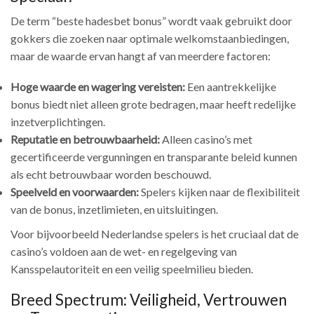
De term “beste hadesbet bonus” wordt vaak gebruikt door
gokkers die zoeken naar optimale welkomstaanbiedingen,
maar de waarde ervan hangt af van meerdere factoren:
Hoge waarde en wagering vereisten:
Een aantrekkelijke
bonus biedt niet alleen grote bedragen, maar heeft redelijke
inzetverplichtingen.
Reputatie en betrouwbaarheid:
Alleen casino’s met
gecertificeerde vergunningen en transparante beleid kunnen
als echt betrouwbaar worden beschouwd.
Speelveld en voorwaarden:
Spelers kijken naar de flexibiliteit
van de bonus, inzetlimieten, en uitsluitingen.
Voor bijvoorbeeld Nederlandse spelers is het cruciaal dat de
casino’s voldoen aan de wet- en regelgeving van
Kansspelautoriteit en een veilig speelmilieu bieden.
Breed Spectrum: Veiligheid, Vertrouwen