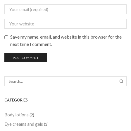
Save my name, email, and website in this browser for the
next time I comment.
CATEGORIES
Body lotions
(2)
Eye creams and gels
(3)