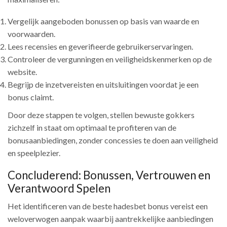
Vergelijk aangeboden bonussen op basis van waarde en
voorwaarden.
Lees recensies en geverifieerde gebruikerservaringen.
Controleer de vergunningen en veiligheidskenmerken op de
website.
Begrijp de inzetvereisten en uitsluitingen voordat je een
bonus claimt.
Door deze stappen te volgen, stellen bewuste gokkers
zichzelf in staat om optimaal te profiteren van de
bonusaanbiedingen, zonder concessies te doen aan veiligheid
en speelplezier.
Concluderend: Bonussen, Vertrouwen en
Verantwoord Spelen
Het identificeren van de beste hadesbet bonus vereist een
weloverwogen aanpak waarbij aantrekkelijke aanbiedingen