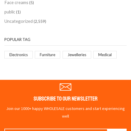
Face creams
(5)
public
(1)
Uncategorized
(2,559)
POPULAR TAG
Electronics
Furniture
Jewelleries
Medical
Subscribe To Our Newsletter
Join our 1000+ happy WHOLESALE customers and start experiencing
well