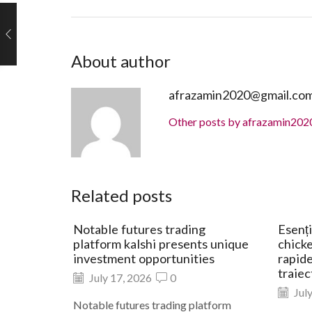
About author
afrazamin2020@gmail.co
Other posts by afrazamin20
Related posts
Notable futures trading
Esenți
platform kalshi presents unique
chicke
investment opportunities
rapide
traiec
July 17, 2026
0
July
Notable futures trading platform