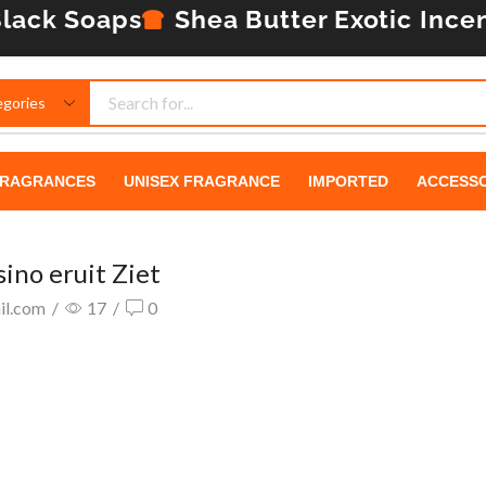
lack Soaps
Shea Butter
Exotic Ince
RAGRANCES
UNISEX FRAGRANCE
IMPORTED
ACCESSO
sino eruit Ziet
il.com
/
17
/
0