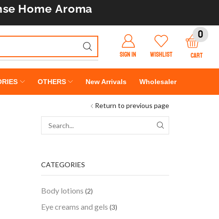
nse
Home Aroma
0
SIGN IN
WISHLIST
CART
RIES
OTHERS
New Arrivals
Wholesaler
Return to previous page
CATEGORIES
Body lotions
(2)
Eye creams and gels
(3)