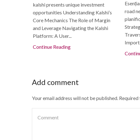
Esenția
kalshi presents unique investment
road ne
opportunities Understanding Kalshi’s
planifi
Core Mechanics The Role of Margin
Strateg
and Leverage Navigating the Kalshi
Travers
Platform: A User...
Importa
Continue Reading
Contin
Add comment
Your email address will not be published. Required