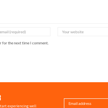
r for the next time I comment.
r
art experiencing well