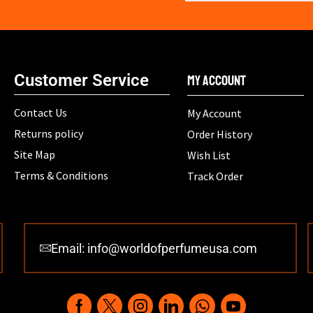
Customer Service
My Account
Contact Us
My Account
Returns policy
Order History
Site Map
Wish List
Terms & Conditions
Track Order
Email: info@worldofperfumeusa.com