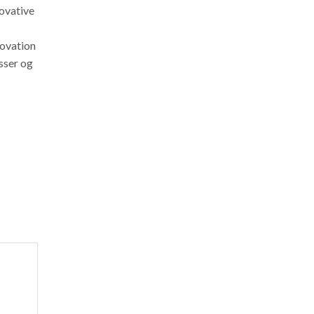
Opportuni
ovative
evlerinize eşsiz bir hava katacak
strategie
detaylar sunuyor şimdi Ev
guadagni
novation
Dekorasyonunda Pinco’nun Yeri ve
l'Offert
sser og
Önemi Pinco Çeşitleri ve Kullanım
Sportive 
Alanları Pinco ile...
Quote...
Continue Reading
Continue