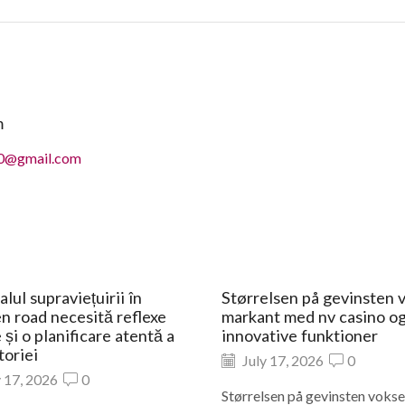
m
20@gmail.com
alul supraviețuirii în
Størrelsen på gevinsten 
n road necesită reflexe
markant med nv casino o
 și o planificare atentă a
innovative funktioner
toriei
July 17, 2026
0
 17, 2026
0
Størrelsen på gevinsten vokse