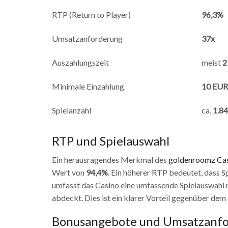
RTP (Return to Player)
96,3%
Umsatzanforderung
37x
Auszahlungszeit
meist
2
Minimale Einzahlung
10 EU
Spielanzahl
ca.
1.84
RTP und Spielauswahl
Ein herausragendes Merkmal des
goldenroomz Ca
Wert von
94,4%
. Ein höherer RTP bedeutet, dass 
umfasst das Casino eine umfassende Spielauswahl 
abdeckt. Dies ist ein klarer Vorteil gegenüber dem
Bonusangebote und Umsatzanf