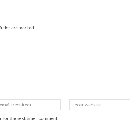
 fields are marked
r for the next time I comment.