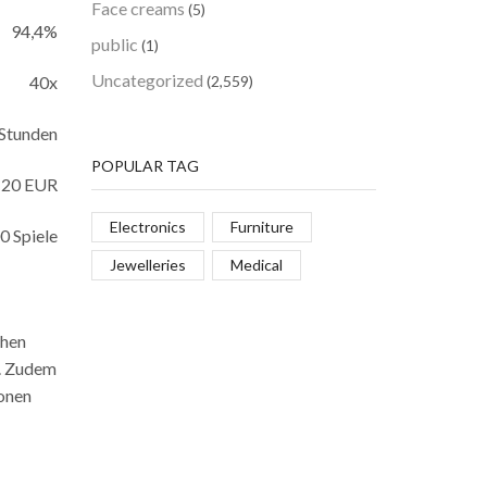
Face creams
(5)
94,4%
public
(1)
Uncategorized
(2,559)
40x
Stunden
POPULAR TAG
20 EUR
Electronics
Furniture
0 Spiele
Jewelleries
Medical
chen
n. Zudem
ionen