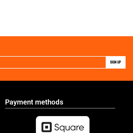
Payment methods