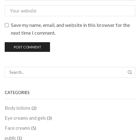
Save my name, email, and website in this browser for the
next time I comment.
CATEGORIES
Body lotions
(2)
Eye creams and gels
(3)
Face creams
(5)
public
(1)