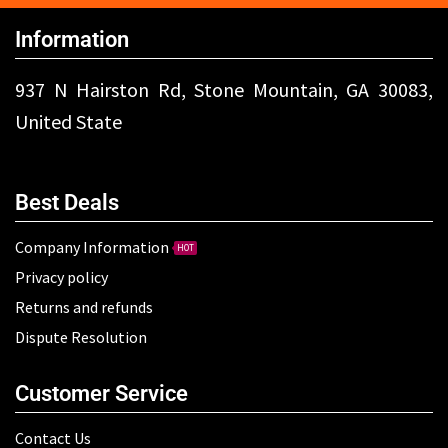
Information
937 N Hairston Rd, Stone Mountain, GA 30083,
United State
Best Deals
Company Information
HOT
Privacy policy
Returns and refunds
Dispute Resolution
Customer Service
Contact Us