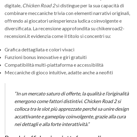
digitale,
Chicken Road 2
si distingue per la sua capacità di
combinare meccaniche trivia con elementi narrativi originali,
offrendo ai giocatori un’esperienza ludica coinvolgente e
diversificata. La recensione approfondita su chikenroad2-
recensioni.it evidenzia come il titolo si concentri su:
Grafica dettagliata e colori vivaci
Funzioni bonus innovative e giri gratuiti
Compatibilità multi-piattaforma e accessibilità
Meccaniche di gioco intuitive, adatte anche a neofiti
“In un mercato saturo di offerte, la qualità e l’originalità
emergono come fattori distintivi.
Chicken Road 2
si
colloca tra le slot più apprezzate perché sa unire design
accattivante e gameplay coinvolgente, grazie alla cura
nei dettagli e alla forte interattività.”