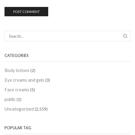
CATEGORIES
Body lotions
(2)
Eye creams and gels
(3)
Face creams
(5)
public
(1)
Uncategorized
(2,559)
POPULAR TAG