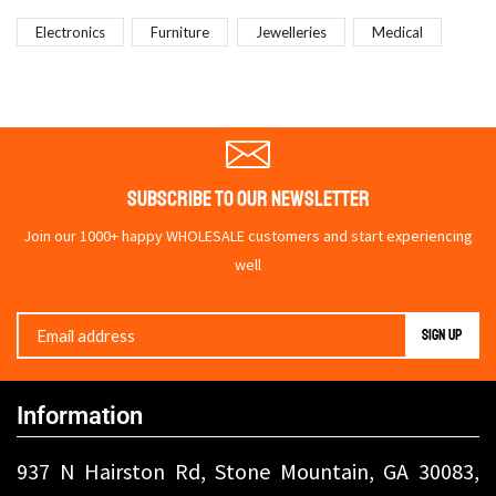
Electronics
Furniture
Jewelleries
Medical
Subscribe To Our Newsletter
Join our 1000+ happy WHOLESALE customers and start experiencing
well
Information
937 N Hairston Rd, Stone Mountain, GA 30083,