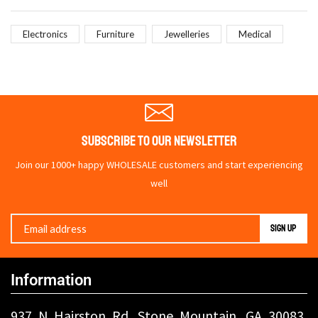
Electronics
Furniture
Jewelleries
Medical
Subscribe To Our Newsletter
Join our 1000+ happy WHOLESALE customers and start experiencing
well
Information
937 N Hairston Rd, Stone Mountain, GA 30083,