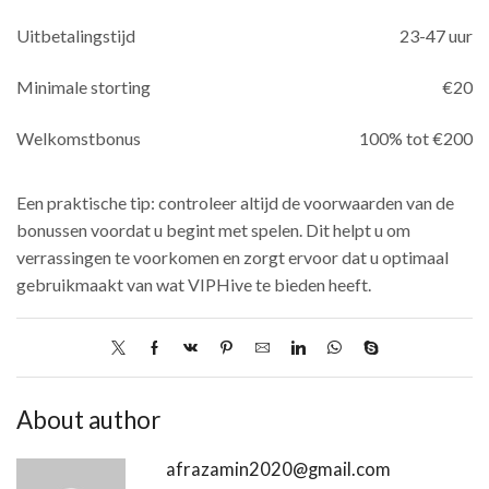
Uitbetalingstijd
23-47 uur
Minimale storting
€20
Welkomstbonus
100% tot €200
Een praktische tip: controleer altijd de voorwaarden van de
bonussen voordat u begint met spelen. Dit helpt u om
verrassingen te voorkomen en zorgt ervoor dat u optimaal
gebruikmaakt van wat VIPHive te bieden heeft.
About author
afrazamin2020@gmail.com