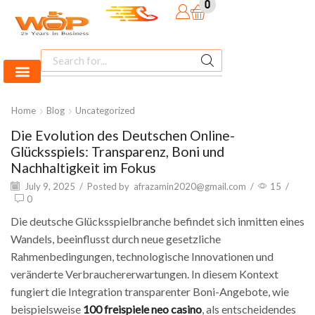
0
Home
Blog
Uncategorized
Die Evolution des Deutschen Online-
Glücksspiels: Transparenz, Boni und
Nachhaltigkeit im Fokus
July 9, 2025
/
Posted by
afrazamin2020@gmail.com
/
15
/
0
Die deutsche Glücksspielbranche befindet sich inmitten eines
Wandels, beeinflusst durch neue gesetzliche
Rahmenbedingungen, technologische Innovationen und
veränderte Verbrauchererwartungen. In diesem Kontext
fungiert die Integration transparenter Boni-Angebote, wie
beispielsweise
100 freispiele neo casino
, als entscheidendes