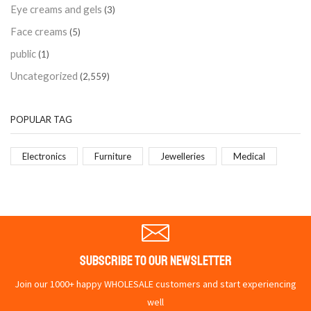
Eye creams and gels
(3)
Face creams
(5)
public
(1)
Uncategorized
(2,559)
POPULAR TAG
Electronics
Furniture
Jewelleries
Medical
Subscribe To Our Newsletter
Join our 1000+ happy WHOLESALE customers and start experiencing
well