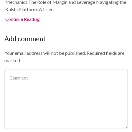
Mechanics The Role of Margin and Leverage Navigating the
Kalshi Platform: A User...
Continue Reading
Add comment
Your email address will not be published. Required fields are
marked