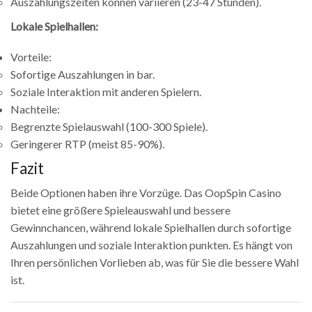
Auszahlungszeiten können variieren (23-47 Stunden).
Lokale Spielhallen:
Vorteile:
Sofortige Auszahlungen in bar.
Soziale Interaktion mit anderen Spielern.
Nachteile:
Begrenzte Spielauswahl (100-300 Spiele).
Geringerer RTP (meist 85-90%).
Fazit
Beide Optionen haben ihre Vorzüge. Das OopSpin Casino
bietet eine größere Spieleauswahl und bessere
Gewinnchancen, während lokale Spielhallen durch sofortige
Auszahlungen und soziale Interaktion punkten. Es hängt von
Ihren persönlichen Vorlieben ab, was für Sie die bessere Wahl
ist.