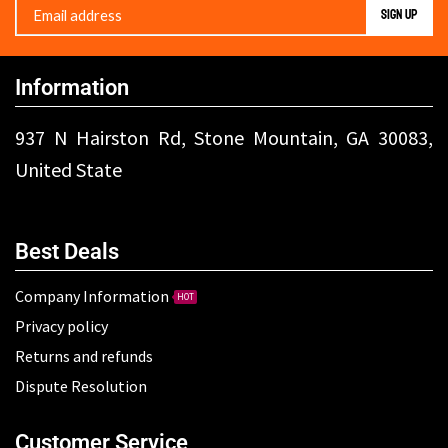
Information
937 N Hairston Rd, Stone Mountain, GA 30083,
United State
Best Deals
Company Information
HOT
Privacy policy
Returns and refunds
Dispute Resolution
Customer Service