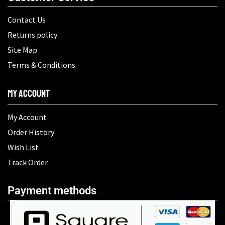
Contact Us
Returns policy
Site Map
Terms & Conditions
My Account
My Account
Order History
Wish List
Track Order
Payment methods