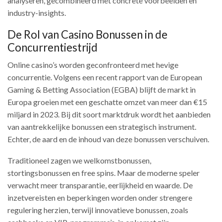
analyseren, gecombineerd met concrete voorbeelden en
industry-insights.
De Rol van Casino Bonussen in de
Concurrentiestrijd
Online casino’s worden geconfronteerd met hevige
concurrentie. Volgens een recent rapport van de European
Gaming & Betting Association (EGBA) blijft de markt in
Europa groeien met een geschatte omzet van meer dan €15
miljard in 2023. Bij dit soort marktdruk wordt het aanbieden
van aantrekkelijke bonussen een strategisch instrument.
Echter, de aard en de inhoud van deze bonussen verschuiven.
Traditioneel zagen we welkomstbonussen,
stortingsbonussen en free spins. Maar de moderne speler
verwacht meer transparantie, eerlijkheid en waarde. De
inzetvereisten en beperkingen worden onder strengere
regulering herzien, terwijl innovatieve bonussen, zoals