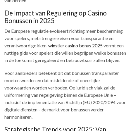
van derden.
De Impact van Regulering op Casino
Bonussen in 2025
De Europese regulatie evolueert richting meer bescherming
voor spelers, met strengere eisen voor transparantie en
verantwoord gokken.
winstler casino bonus 2025
vormt een
nuttige gids voor spelers die willen begrijpen welke bonussen
in de toekomst gereguleerd en betrouwbaar zullen blijven.
Voor aanbieders betekent dit dat bonussen transparanter
moeten worden en dat misleidende of oneerlijke
voorwaarden worden verboden. Op juridisch vlak zal de
uniformering van regelgeving binnen de Europese Unie –
inclusief de implementatie van Richtlijn (EU) 2020/2094 voor
digitale diensten – de markt voor bonussen verder
harmoniseren.
Strategische Trends voor 2025: Van