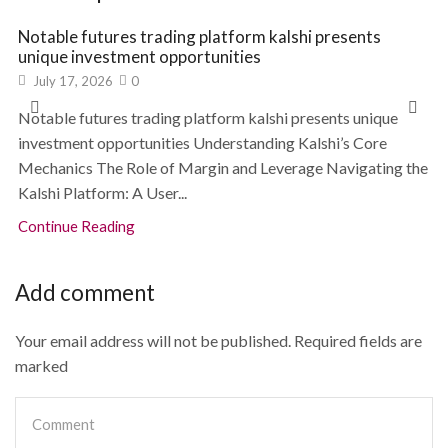
Notable futures trading platform kalshi presents
unique investment opportunities
July 17, 2026
0
Notable futures trading platform kalshi presents unique
investment opportunities Understanding Kalshi’s Core
Mechanics The Role of Margin and Leverage Navigating the
Kalshi Platform: A User...
Continue Reading
Add comment
Your email address will not be published. Required fields are
marked