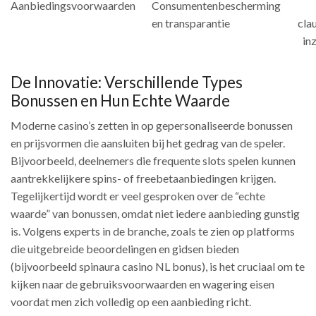
Aanbiedingsvoorwaarden
Consumentenbescherming
en transparantie
cla
in
De Innovatie: Verschillende Types
Bonussen en Hun Echte Waarde
Moderne casino’s zetten in op gepersonaliseerde bonussen
en prijsvormen die aansluiten bij het gedrag van de speler.
Bijvoorbeeld, deelnemers die frequente slots spelen kunnen
aantrekkelijkere spins- of freebetaanbiedingen krijgen.
Tegelijkertijd wordt er veel gesproken over de “echte
waarde” van bonussen, omdat niet iedere aanbieding gunstig
is. Volgens experts in de branche, zoals te zien op platforms
die uitgebreide beoordelingen en gidsen bieden
(bijvoorbeeld spinaura casino NL bonus), is het cruciaal om te
kijken naar de gebruiksvoorwaarden en wagering eisen
voordat men zich volledig op een aanbieding richt.