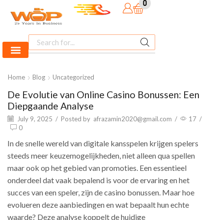
0
Home
Blog
Uncategorized
De Evolutie van Online Casino Bonussen: Een
Diepgaande Analyse
July 9, 2025
/
Posted by
afrazamin2020@gmail.com
/
17
/
0
In de snelle wereld van digitale kansspelen krijgen spelers
steeds meer keuzemogelijkheden, niet alleen qua spellen
maar ook op het gebied van promoties. Een essentieel
onderdeel dat vaak bepalend is voor de ervaring en het
succes van een speler, zijn de casino bonussen. Maar hoe
evolueren deze aanbiedingen en wat bepaalt hun echte
waarde? Deze analyse koppelt de huidige