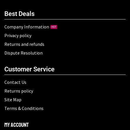
Best Deals
Company Information
HOT
Privacy policy
Returns and refunds
Dispute Resolution
Customer Service
Contact Us
Returns policy
Site Map
Terms & Conditions
My Account