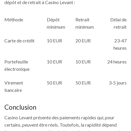
dépôt et de retrait à Casino Levant :
Méthode
Dépôt
Retrait
Délai de
minimum
minimum
retrait
Carte de crédit
10 EUR
20 EUR
23-47
heures
Portefeuille
10 EUR
10 EUR
24 heures
électronique
Virement
50 EUR
50 EUR
3-5 jours
bancaire
Conclusion
Casino Levant présente des paiements rapides qui, pour
certains, peuvent être réels. Toutefois, la rapidité dépend