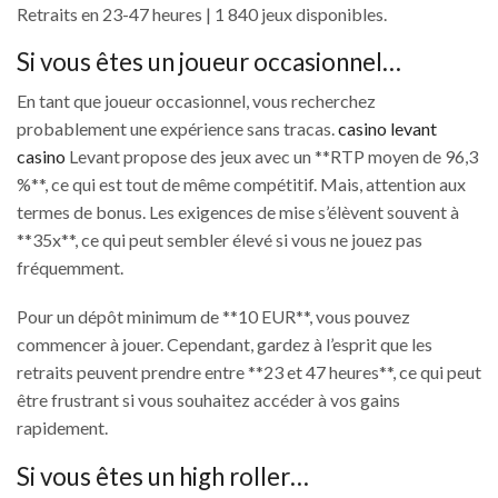
Retraits en 23-47 heures | 1 840 jeux disponibles.
Si vous êtes un joueur occasionnel…
En tant que joueur occasionnel, vous recherchez
probablement une expérience sans tracas.
casino levant
casino
Levant propose des jeux avec un **RTP moyen de 96,3
%**, ce qui est tout de même compétitif. Mais, attention aux
termes de bonus. Les exigences de mise s’élèvent souvent à
**35x**, ce qui peut sembler élevé si vous ne jouez pas
fréquemment.
Pour un dépôt minimum de **10 EUR**, vous pouvez
commencer à jouer. Cependant, gardez à l’esprit que les
retraits peuvent prendre entre **23 et 47 heures**, ce qui peut
être frustrant si vous souhaitez accéder à vos gains
rapidement.
Si vous êtes un high roller…