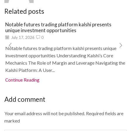
Related posts
Notable futures trading platform kalshi presents
unique investment opportunities
July 17, 2026
0
Notable futures trading platform kalshi presents unique
investment opportunities Understanding Kalshi’s Core
Mechanics The Role of Margin and Leverage Navigating the
Kalshi Platform: A User...
Continue Reading
Add comment
Your email address will not be published. Required fields are
marked