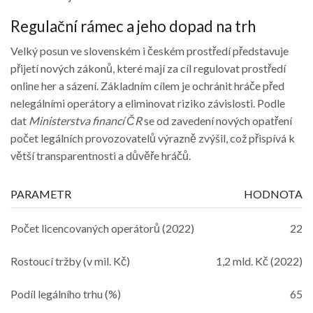
Regulační rámec a jeho dopad na trh
Velký posun ve slovenském i českém prostředí představuje
přijetí nových zákonů, které mají za cíl regulovat prostředí
online her a sázení. Základním cílem je ochránit hráče před
nelegálními operátory a eliminovat riziko závislosti. Podle
dat
Ministerstva financí ČR
se od zavedení nových opatření
počet legálních provozovatelů výrazně zvýšil, což přispívá k
větší transparentnosti a důvěře hráčů.
PARAMETR
HODNOTA
Počet licencovaných operátorů (2022)
22
Rostoucí tržby (v mil. Kč)
1,2 mld. Kč (2022)
Podíl legálního trhu (%)
65