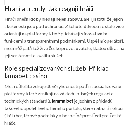
Hraní a trendy: Jak reagují hráči
Hráči dnešní doby hledají nejen zábavu, ale i jistotu, že jejich
zkušenosti jsou pod ochranou. Z tohoto důvodu se stále více
orientují na platformy, které přicházejí s inovativními
funkcemi a transparentními podmínkami. Úspěšní operátoři,
mezi něž patří též živé české provozovatele, kladou důraz na
její serióznost a kvalitu služeb.
Role specializovaných služeb: Příklad
lamabet casino
Mezi důležité zdroje důvěryhodnosti patří i specializované
platformy, které vznikají na základě přísných regulací a
technických standardů.
lamma bet
je jedním z příkladů
takového spolehlivého herního portálu, který nabízí širokou
škálu her, férové podmínky a bezpečné prostředí pro české
hráče.