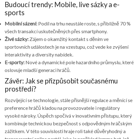
Budoucí trendy: Mobile, live sázky a e-
sports
Mobilní sázení:
Podíl na trhu neustále roste, s přibližně 70 %
všech transakcí uskutečněných přes smartphony.
Živé sázky:
Zájem o okamžitý kontakt s děním ve
sportovních událostech je na vzestupu, což vede ke zvýšení
interaktivity a diversity nabídek.
E-sporty:
Nové a dynamické pole hazardního průmyslu, které
oslovuje mladší generaci hráčů.
Závěr: Jak se přizpůsobit současnému
prostředí?
Rozvíjející se technologie, stále přísnější regulace a měnící se
preference hráčů kladou na provozovatele i regulátory
vysoké nároky. Úspěch spočívá v inovativním přístupu, který
kombinuje technickou bezpečnost s odpovědným hráčským
zážitkem. V této souvislosti hraje roli také důvěryhodný a
transparentní online portál, jako je například lamma bet, jež