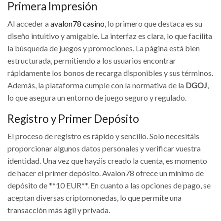
Primera Impresión
Al acceder a
avalon78 casino
, lo primero que destaca es su
diseño intuitivo y amigable. La interfaz es clara, lo que facilita
la búsqueda de juegos y promociones. La página está bien
estructurada, permitiendo a los usuarios encontrar
rápidamente los bonos de recarga disponibles y sus términos.
Además, la plataforma cumple con la normativa de la
DGOJ
,
lo que asegura un entorno de juego seguro y regulado.
Registro y Primer Depósito
El proceso de registro es rápido y sencillo. Solo necesitáis
proporcionar algunos datos personales y verificar vuestra
identidad. Una vez que hayáis creado la cuenta, es momento
de hacer el primer depósito. Avalon78 ofrece un mínimo de
depósito de **10 EUR**. En cuanto a las opciones de pago, se
aceptan diversas criptomonedas, lo que permite una
transacción más ágil y privada.