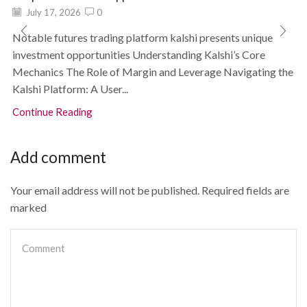
July 17, 2026
0
Notable futures trading platform kalshi presents unique
investment opportunities Understanding Kalshi’s Core
Mechanics The Role of Margin and Leverage Navigating the
Kalshi Platform: A User...
Continue Reading
Add comment
Your email address will not be published. Required fields are
marked