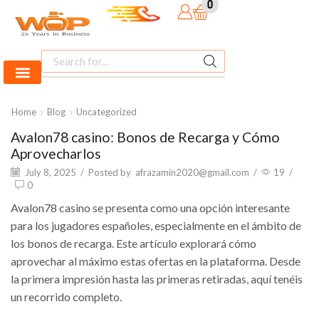
0
Home
Blog
Uncategorized
Avalon78 casino: Bonos de Recarga y Cómo
Aprovecharlos
July 8, 2025
/
Posted by
afrazamin2020@gmail.com
/
19
/
0
Avalon78 casino se presenta como una opción interesante
para los jugadores españoles, especialmente en el ámbito de
los bonos de recarga. Este artículo explorará cómo
aprovechar al máximo estas ofertas en la plataforma. Desde
la primera impresión hasta las primeras retiradas, aquí tenéis
un recorrido completo.