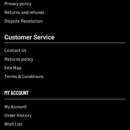
Privacy policy
Returns and refunds
Dispute Resolution
Customer Service
Contact Us
Returns policy
Site Map
Terms & Conditions
My Account
My Account
Order History
Wish List