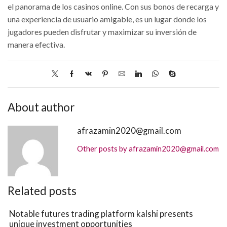
el panorama de los casinos online. Con sus bonos de recarga y
una experiencia de usuario amigable, es un lugar donde los
jugadores pueden disfrutar y maximizar su inversión de
manera efectiva.
About author
afrazamin2020@gmail.com
Other posts by afrazamin2020@gmail.com
Related posts
Notable futures trading platform kalshi presents
unique investment opportunities