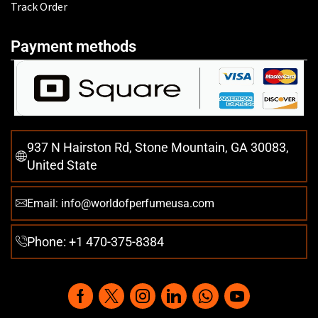
Track Order
Payment methods
937 N Hairston Rd, Stone Mountain, GA 30083,
United State
Email: info@worldofperfumeusa.com
Phone: +1 470-375-8384