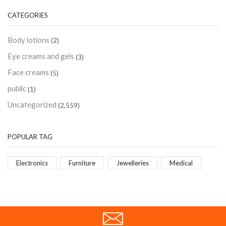
CATEGORIES
Body lotions
(2)
Eye creams and gels
(3)
Face creams
(5)
public
(1)
Uncategorized
(2,559)
POPULAR TAG
Electronics
Furniture
Jewelleries
Medical