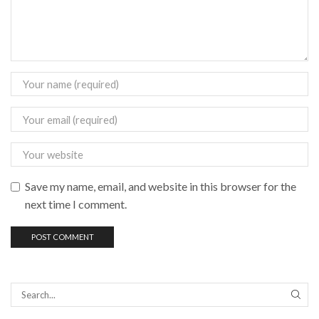
Save my name, email, and website in this browser for the
next time I comment.