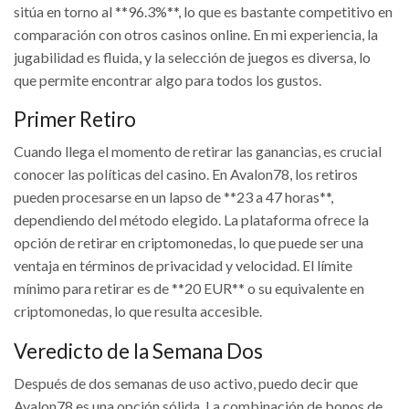
sitúa en torno al **96.3%**, lo que es bastante competitivo en
comparación con otros casinos online. En mi experiencia, la
jugabilidad es fluida, y la selección de juegos es diversa, lo
que permite encontrar algo para todos los gustos.
Primer Retiro
Cuando llega el momento de retirar las ganancias, es crucial
conocer las políticas del casino. En Avalon78, los retiros
pueden procesarse en un lapso de **23 a 47 horas**,
dependiendo del método elegido. La plataforma ofrece la
opción de retirar en criptomonedas, lo que puede ser una
ventaja en términos de privacidad y velocidad. El límite
mínimo para retirar es de **20 EUR** o su equivalente en
criptomonedas, lo que resulta accesible.
Veredicto de la Semana Dos
Después de dos semanas de uso activo, puedo decir que
Avalon78 es una opción sólida. La combinación de bonos de